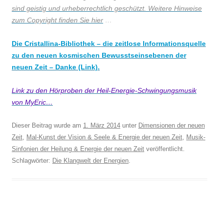
sind geistig und urheberrechtlich geschützt. Weitere Hinweise
zum Copyright finden Sie hier
…
Die Cristallina-Bibliothek – die zeitlose Informationsquelle
zu den neuen kosmischen Bewusstseinsebenen der
neuen Zeit – Danke (Link).
Link zu den Hörproben der Heil-Energie-Schwingungsmusik
von MyEric…
Dieser Beitrag wurde am
1. März 2014
unter
Dimensionen der neuen
Zeit
,
Mal-Kunst der Vision & Seele & Energie der neuen Zeit
,
Musik-
Sinfonien der Heilung & Energie der neuen Zeit
veröffentlicht.
Schlagwörter:
Die Klangwelt der Energien
.