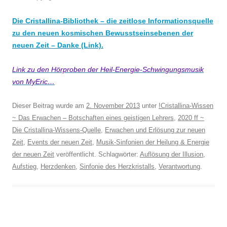
Die Cristallina-Bibliothek – die zeitlose Informationsquelle
zu den neuen kosmischen Bewusstseinsebenen der
neuen Zeit – Danke (Link).
Link zu den Hörproben der Heil-Energie-Schwingungsmusik
von MyEric…
Dieser Beitrag wurde am
2. November 2013
unter
!Cristallina-Wissen
~ Das Erwachen – Botschaften eines geistigen Lehrers
,
2020 ff ~
Die Cristallina-Wissens-Quelle
,
Erwachen und Erlösung zur neuen
Zeit
,
Events der neuen Zeit
,
Musik-Sinfonien der Heilung & Energie
der neuen Zeit
veröffentlicht. Schlagwörter:
Auflösung der Illusion
,
Aufstieg
,
Herzdenken
,
Sinfonie des Herzkristalls
,
Verantwortung
.