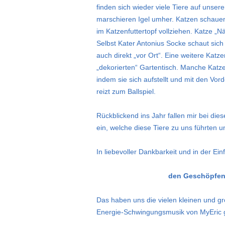
finden sich wieder viele Tiere auf unser
marschieren Igel umher. Katzen schauen 
im Katzenfuttertopf vollziehen. Katze „N
Selbst Kater Antonius Socke schaut sich
auch direkt „vor Ort“. Eine weitere Kat
„dekorierten“ Gartentisch. Manche Katz
indem sie sich aufstellt und mit den Vord
reizt zum Ballspiel.
Rückblickend ins Jahr fallen mir bei die
ein, welche diese Tiere zu uns führten 
In liebevoller Dankbarkeit und in der Ei
den Geschöpfen 
Das haben uns die vielen kleinen und g
Energie-Schwingungsmusik von MyEric g