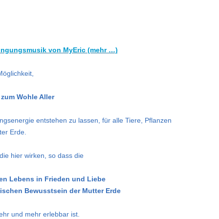
wingungsmusik von MyEric (mehr …)
öglichkeit,
zum Wohle Aller
senergie entstehen zu lassen, für alle Tiere, Pflanzen
er Erde.
ie hier wirken, so dass die
en Lebens in Frieden und Liebe
ischen Bewusstsein der Mutter Erde
hr und mehr erlebbar ist.