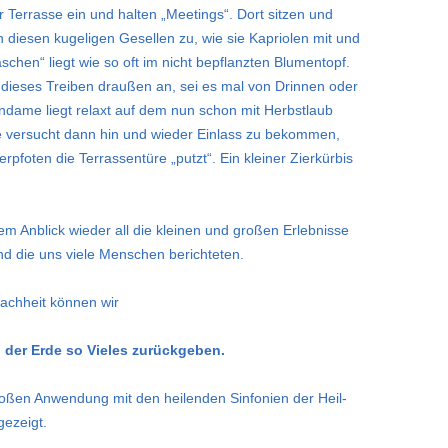
er Terrasse ein und halten „Meetings“. Dort sitzen und
diesen kugeligen Gesellen zu, wie sie Kapriolen mit und
äschen“ liegt wie so oft im nicht bepflanzten Blumentopf.
 dieses Treiben draußen an, sei es mal von Drinnen oder
zendame liegt relaxt auf dem nun schon mit Herbstlaub
e versucht dann hin und wieder Einlass zu bekommen,
erpfoten die Terrassentüre „putzt“. Ein kleiner Zierkürbis
sem Anblick wieder all die kleinen und großen Erlebnisse
und die uns viele Menschen berichteten.
nfachheit können wir
der Erde so Vieles zurückgeben.
roßen Anwendung mit den heilenden Sinfonien der Heil-
ezeigt.