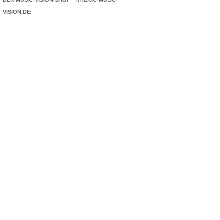
DER MUSIC-VISION-SHOP ~ MYERIC-MUSIC-
VISION.DE: