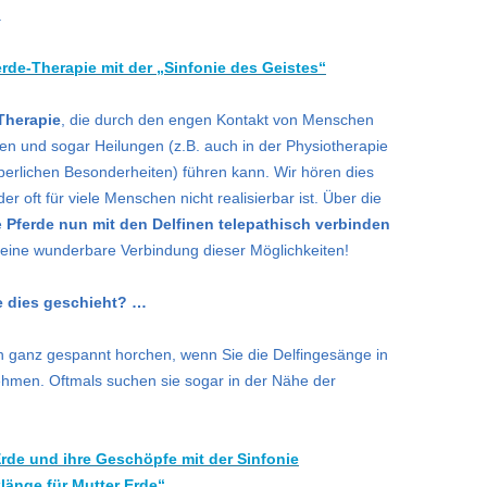
.
erde-Therapie mit der „Sinfonie des Geistes“
Therapie
, die durch den engen Kontakt von Menschen
n und sogar Heilungen (z.B. auch in der Physiotherapie
perlichen Besonderheiten) führen kann. Wir hören dies
ider oft für viele Menschen nicht realisierbar ist. Über die
e
Pferde nun mit den Delfinen
telepathisch verbinden
 eine wunderbare Verbindung dieser Möglichkeiten!
e dies geschieht? …
en ganz gespannt horchen, wenn Sie die Delfingesänge in
ehmen. Oftmals suchen sie sogar in der Nähe der
rde und ihre Geschöpfe mit der Sinfonie
klänge für Mutter Erde“