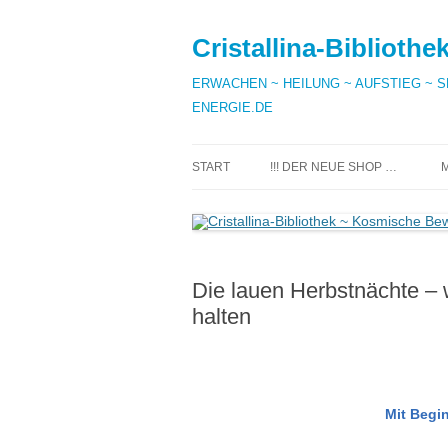
Zum
Inhalt
springen
Cristallina-Bibliot
ERWACHEN ~ HEILUNG ~ AUFSTIEG ~ SEE
ENERGIE.DE
START
!!! DER NEUE SHOP …
Die lauen Herbstnächte – 
halten
Mit Begi