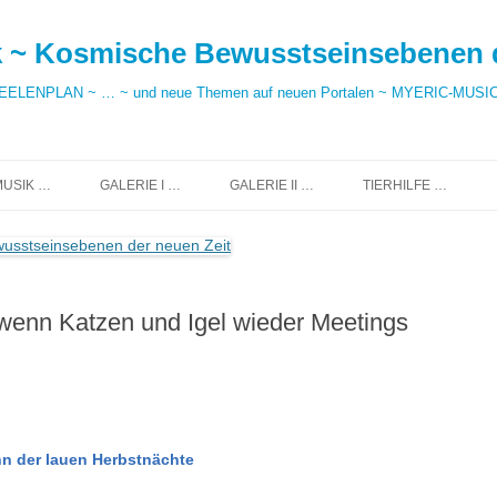
hek ~ Kosmische Bewusstseinsebenen 
LENPLAN ~ … ~ und neue Themen auf neuen Portalen ~ MYERIC-MUSIC
MUSIK …
GALERIE I …
GALERIE II …
TIERHILFE …
wenn Katzen und Igel wieder Meetings
nn der lauen Herbstnächte