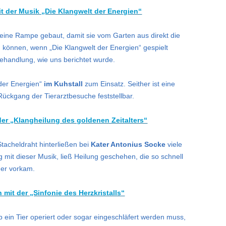
mit der Musik „Die Klangwelt der Energien“
ine Rampe gebaut, damit sie vom Garten aus direkt die
 können, wenn „Die Klangwelt der Energien“ gespielt
handlung, wie uns berichtet wurde.
 der Energien“
im Kuhstall
zum Einsatz. Seither ist eine
Rückgang der Tierarztbesuche feststellbar.
er „Klangheilung des goldenen Zeitalters“
Stacheldraht hinterließen bei
Kater Antonius Socke
viele
g mit dieser Musik, ließ Heilung geschehen, die so schnell
der vorkam.
mit der „Sinfonie des Herzkristalls“
 ein Tier operiert oder sogar eingeschläfert werden muss,