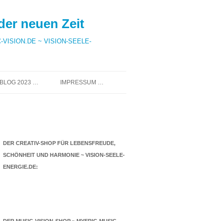
der neuen Zeit
-VISION.DE ~ VISION-SEELE-
BLOG 2023 …
IMPRESSUM …
DAS CRISTALLINA-ARCHIV 2011
DATENSCHUTZ …
BIS 2022 …
DER CREATIV-SHOP FÜR LEBENSFREUDE,
SCHÖNHEIT UND HARMONIE ~ VISION-SEELE-
ENERGIE.DE: