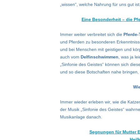
„wissen“, welche Nahrung für uns gut ist
Eine Besonderheit – die Pf
Immer weiter verbreitet sich die
Pferde-
und Pferden zu besonderen Erkenntnisse
und bei Menschen mit geistigen und kör
auch vom
Delfinschwimmen
, was ja le
„Sinfonie des Geistes“ können sich dies
und so diese Botschaften nahe bringen,
Wi
Immer wieder erleben wir, wie die Katz
der Musik „Sinfonie des Geistes“ wahrn
Musikanlage danach.
Segnungen für Mutter E
„Heil