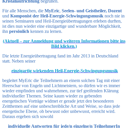
Kristallaufrichtung
begrüßen.
Für alle Menschen, die
MyEric
,
Seelen- und Geistheiler, Dozent
und
Komponist der Heil-Energie-Schwingungsmusik
noch nie in
seinen Seminaren und Heil-Energieübertragungen erleben durften,
ist dies nun wieder eine einzigartige und wunderbare Möglichkeit,
ihn
persönlich
kennen zu lernen.
(Aktuell – zur Anmeldung und weiteren Informationen bitte ins
Bild klicken.)
Die letzte Energieübertragung fand im Jahr 2013 in Deutschland
statt. Neben seiner
einzigartig wirkenden Heil-Energie-Schwingungsmusik
begleitet MyEric die Teilnehmern an einem solchen Tag mit einer
Heerschar von Engeln und Lichtmeistern, so dürfen wir es immer
wieder empfinden und wahrnehmen, zur tief greifenden Klärung
individueller Themen. Seine kaum wieder zu gebenden
energetischen Vorträge widmet er gerade jetzt den besonderen
Zeitthemen auf eine unbeschreibliche Art und Weise, so dass jede
energetische Ebene, ob bewusst oder unbewusst, erreicht wird.
Daraus ergeben sich sowohl
individuelle Antworten für jede/n einzelne/n TeilnehmerIn