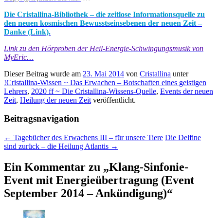
Die Cristallina-Bibliothek – die zeitlose Informationsquelle zu
den neuen kosmischen Bewusstseinsebenen der neuen Zeit –
Danke (Link).
Link zu den Hörproben der Heil-Energie-Schwingungsmusik von
MyEric…
Dieser Beitrag wurde am
23. Mai 2014
von
Cristallina
unter
!Cristallina-Wissen ~ Das Erwachen – Botschaften eines geistigen
Lehrers
,
2020 ff ~ Die Cristallina-Wissens-Quelle
,
Events der neuen
Zeit
,
Heilung der neuen Zeit
veröffentlicht.
Beitragsnavigation
←
Tagebücher des Erwachens III – für unsere Tiere
Die Delfine
sind zurück – die Heilung Atlantis
→
Ein Kommentar zu „
Klang-Sinfonie-
Event mit Energieübertragung (Event
September 2014 – Ankündigung)
“