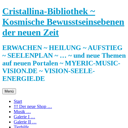
Zum
Cristallina-Bibliothek ~
Inhalt
springen
Kosmische Bewusstseinsebenen
der neuen Zeit
ERWACHEN ~ HEILUNG ~ AUFSTIEG
~ SEELENPLAN ~ … ~ und neue Themen
auf neuen Portalen ~ MYERIC-MUSIC-
VISION.DE ~ VISION-SEELE-
ENERGIE.DE
Menü
Start
!!! Der neue Shop …
Musik …
Galerie I …
Galerie II …
Tierhilfe …