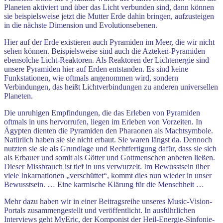
Planeten aktiviert und über das Licht verbunden sind, dann können
sie beispielsweise jetzt die Mutter Erde dahin bringen, aufzusteigen
in die nächste Dimension und Evolutionsebenen.
Hier auf der Erde existieren auch Pyramiden im Meer, die wir nicht
sehen können. Beispielsweise sind auch die Azteken-Pyramiden
ebensolche Licht-Reaktoren. Als Reaktoren der Lichtenergie sind
unsere Pyramiden hier auf Erden entstanden. Es sind keine
Funkstationen, wie oftmals angenommen wird, sondern
Verbindungen, das heißt Lichtverbindungen zu anderen universellen
Planeten.
Die unruhigen Empfindungen, die das Erleben von Pyramiden
oftmals in uns hervorrufen, liegen im Erleben von Vorzeiten. In
Ägypten dienten die Pyramiden den Pharaonen als Machtsymbole.
Natürlich haben sie sie nicht erbaut. Sie waren längst da. Dennoch
nutzten sie sie als Grundlage und Rechtfertigung dafür, dass sie sich
als Erbauer und somit als Götter und Gottmenschen anbeten ließen.
Dieser Missbrauch ist tief in uns verwurzelt. Im Bewusstsein über
viele Inkarnationen „verschüttet“, kommt dies nun wieder in unser
Bewusstsein. … Eine karmische Klärung für die Menschheit …
Mehr dazu haben wir in einer Beitragsreihe unseres Music-Vision-
Portals zusammengestellt und veröffentlicht. In ausführlichen
Interviews geht MyEric, der Komponist der Heil-Energie-Sinfonie-