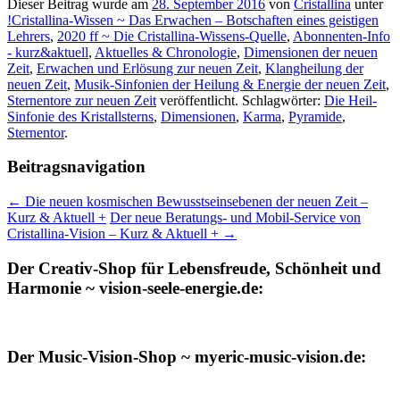
Dieser Beitrag wurde am
28. September 2016
von
Cristallina
unter
!Cristallina-Wissen ~ Das Erwachen – Botschaften eines geistigen
Lehrers
,
2020 ff ~ Die Cristallina-Wissens-Quelle
,
Abonnenten-Info
- kurz&aktuell
,
Aktuelles & Chronologie
,
Dimensionen der neuen
Zeit
,
Erwachen und Erlösung zur neuen Zeit
,
Klangheilung der
neuen Zeit
,
Musik-Sinfonien der Heilung & Energie der neuen Zeit
,
Sternentore zur neuen Zeit
veröffentlicht. Schlagwörter:
Die Heil-
Sinfonie des Kristallsterns
,
Dimensionen
,
Karma
,
Pyramide
,
Sternentor
.
Beitragsnavigation
←
Die neuen kosmischen Bewusstseinsebenen der neuen Zeit –
Kurz & Aktuell +
Der neue Beratungs- und Mobil-Service von
Cristallina-Vision – Kurz & Aktuell +
→
Der Creativ-Shop für Lebensfreude, Schönheit und
Harmonie ~ vision-seele-energie.de:
Der Music-Vision-Shop ~ myeric-music-vision.de: