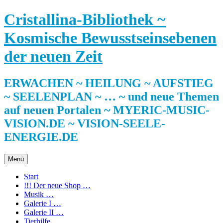
Zum
Cristallina-Bibliothek ~
Inhalt
springen
Kosmische Bewusstseinsebenen
der neuen Zeit
ERWACHEN ~ HEILUNG ~ AUFSTIEG
~ SEELENPLAN ~ … ~ und neue Themen
auf neuen Portalen ~ MYERIC-MUSIC-
VISION.DE ~ VISION-SEELE-
ENERGIE.DE
Menü
Start
!!! Der neue Shop …
Musik …
Galerie I …
Galerie II …
Tierhilfe …