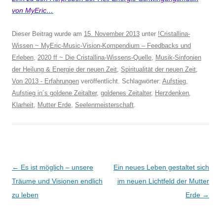
von MyEric…
Dieser Beitrag wurde am
15. November 2013
unter
!Cristallina-
Wissen ~ MyEric-Music-Vision-Kompendium – Feedbacks und
Erleben
,
2020 ff ~ Die Cristallina-Wissens-Quelle
,
Musik-Sinfonien
der Heilung & Energie der neuen Zeit
,
Spiritualität der neuen Zeit
,
Von 2013 - Erfahrungen
veröffentlicht. Schlagwörter:
Aufstieg
,
Aufstieg in´s goldene Zeitalter
,
goldenes Zeitalter
,
Herzdenken
,
Klarheit
,
Mutter Erde
,
Seelenmeisterschaft
.
Beitragsnavigation
←
Es ist möglich – unsere
Ein neues Leben gestaltet sich
Träume und Visionen endlich
im neuen Lichtfeld der Mutter
zu leben
Erde
→