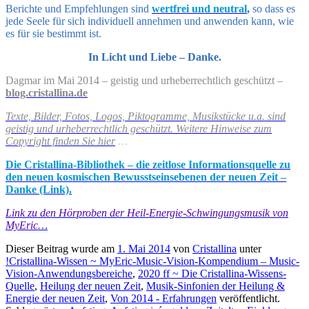
Berichte und Empfehlungen sind
wertfrei und neutral
,
so dass es
jede Seele für sich individuell annehmen und anwenden kann, wie
es für sie bestimmt ist.
In Licht und Liebe – Danke.
Dagmar im Mai 2014 –
geistig und urheberrechtlich geschützt –
blog.cristallina.de
Texte, Bilder, Fotos, Logos, Piktogramme, Musikstücke u.a. sind
geistig und urheberrechtlich geschützt. Weitere Hinweise zum
Copyright finden Sie hier
…
Die Cristallina-Bibliothek – die zeitlose Informationsquelle zu
den neuen kosmischen Bewusstseinsebenen der neuen Zeit –
Danke (Link).
Link zu den Hörproben der Heil-Energie-Schwingungsmusik von
MyEric…
Dieser Beitrag wurde am
1. Mai 2014
von
Cristallina
unter
!Cristallina-Wissen ~ MyEric-Music-Vision-Kompendium – Music-
Vision-Anwendungsbereiche
,
2020 ff ~ Die Cristallina-Wissens-
Quelle
,
Heilung der neuen Zeit
,
Musik-Sinfonien der Heilung &
Energie der neuen Zeit
,
Von 2014 - Erfahrungen
veröffentlicht.