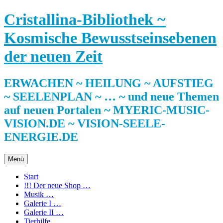
Zum
Cristallina-Bibliothek ~
Inhalt
springen
Kosmische Bewusstseinsebenen
der neuen Zeit
ERWACHEN ~ HEILUNG ~ AUFSTIEG
~ SEELENPLAN ~ … ~ und neue Themen
auf neuen Portalen ~ MYERIC-MUSIC-
VISION.DE ~ VISION-SEELE-
ENERGIE.DE
Menü
Start
!!! Der neue Shop …
Musik …
Galerie I …
Galerie II …
Tierhilfe …