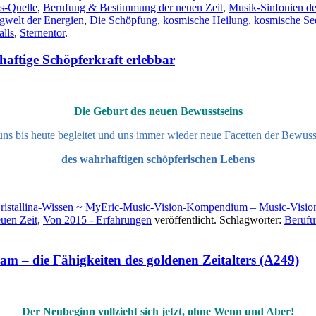
ns-Quelle
,
Berufung & Bestimmung der neuen Zeit
,
Musik-Sinfonien de
gwelt der Energien
,
Die Schöpfung
,
kosmische Heilung
,
kosmische Se
alls
,
Sternentor
.
haftige Schöpferkraft erlebbar
Die Geburt des neuen Bewusstseins
 uns bis heute begleitet und uns immer wieder neue Facetten der Bewus
des wahrhaftigen schöpferischen Lebens
ristallina-Wissen ~ MyEric-Music-Vision-Kompendium – Music-Visi
euen Zeit
,
Von 2015 - Erfahrungen
veröffentlicht. Schlagwörter:
Berufu
am – die Fähigkeiten des goldenen Zeitalters (A249)
Der Neubeginn vollzieht sich jetzt, ohne Wenn und Aber!