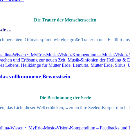
Die Trauer der Menschenseelen
n.de …
uch berichten. Oftmals spüren wir eine große Trauer in uns. Es führt 
stallina-Wissen ~ MyEric-Music-Vision-Kompendium – Music-Vision
achen und Erlösung zur neuen Zeit
,
Musik-Sinfonien der Heilung & En
des Lebens
,
Heilklänge für Mutter Erde
,
Lemuria
,
Mutter Erde
,
Sirius
,
U
 das vollkommene Bewusstsein
Die Bestimmung der Seele
hen, das Licht dieser Welt erblicken, werden ihre Seelen-Körper durch 
tallina-Wissen ~ MyEric-Music-Vision-Kompendium – Feedbacks und 