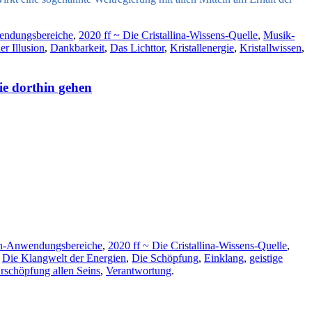
endungsbereiche
,
2020 ff ~ Die Cristallina-Wissens-Quelle
,
Musik-
r Illusion
,
Dankbarkeit
,
Das Lichttor
,
Kristallenergie
,
Kristallwissen
,
e dorthin gehen
on-Anwendungsbereiche
,
2020 ff ~ Die Cristallina-Wissens-Quelle
,
:
Die Klangwelt der Energien
,
Die Schöpfung
,
Einklang
,
geistige
rschöpfung allen Seins
,
Verantwortung
.