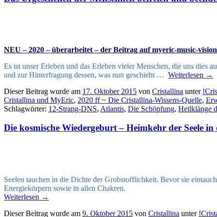
NEU – 2020 – überarbeitet – der Beitrag auf myeric-music-visio
Es ist unser Erleben und das Erleben vieler Menschen, die uns dies a
und zur Hinterfragung dessen, was nun geschieht …
Weiterlesen
→
Dieser Beitrag wurde am
17. Oktober 2015
von
Cristallina
unter
!Cri
Cristallina und MyEric
,
2020 ff ~ Die Cristallina-Wissens-Quelle
,
Erw
Schlagwörter:
12-Strang-DNS
,
Atlantis
,
Die Schöpfung
,
Heilklänge 
Die kosmische Wiedergeburt – Heimkehr der Seele in
Seelen tauchen in die Dichte der Grobstofflichkeit. Bevor sie eintauc
Energiekörpern sowie in allen Chakren.
Weiterlesen
→
Dieser Beitrag wurde am
9. Oktober 2015
von
Cristallina
unter
!Cris