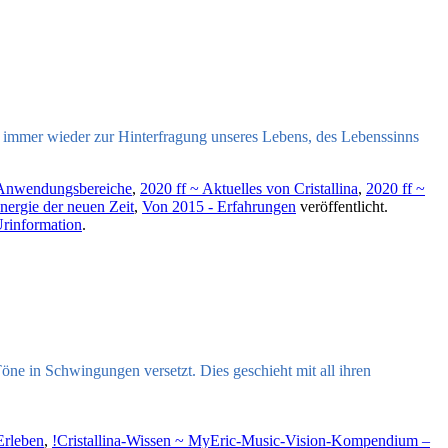
uns immer wieder zur Hinterfragung unseres Lebens, des Lebenssinns
-Anwendungsbereiche
,
2020 ff ~ Aktuelles von Cristallina
,
2020 ff ~
ergie der neuen Zeit
,
Von 2015 - Erfahrungen
veröffentlicht.
rinformation
.
Töne in Schwingungen versetzt. Dies geschieht mit all ihren
Erleben
,
!Cristallina-Wissen ~ MyEric-Music-Vision-Kompendium –