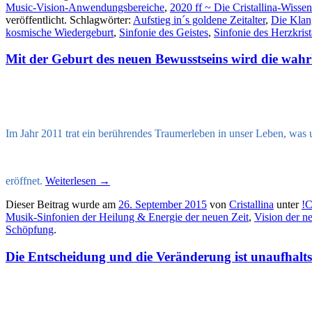
Music-Vision-Anwendungsbereiche
,
2020 ff ~ Die Cristallina-Wisse
veröffentlicht. Schlagwörter:
Aufstieg in´s goldene Zeitalter
,
Die Klan
kosmische Wiedergeburt
,
Sinfonie des Geistes
,
Sinfonie des Herzkrist
Mit der Geburt des neuen Bewusstseins wird die wahr
Im Jahr 2011 trat ein berührendes Traumerleben in unser Leben, was
eröffnet.
Weiterlesen
→
Dieser Beitrag wurde am
26. September 2015
von
Cristallina
unter
!C
Musik-Sinfonien der Heilung & Energie der neuen Zeit
,
Vision der n
Schöpfung
.
Die Entscheidung und die Veränderung ist unaufhalts