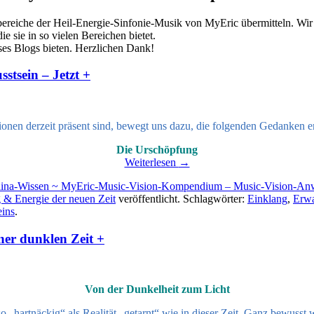
ereiche der Heil-Energie-Sinfonie-Musik von MyEric übermitteln. Wir l
 sie in so vielen Bereichen bietet.
ses Blogs bieten. Herzlichen Dank!
stsein – Jetzt +
nen derzeit präsent sind, bewegt uns dazu, die folgenden Gedanken e
Die Urschöpfung
Weiterlesen
→
allina-Wissen ~ MyEric-Music-Vision-Kompendium – Music-Vision-An
 & Energie der neuen Zeit
veröffentlicht. Schlagwörter:
Einklang
,
Erw
eins
.
ner dunklen Zeit +
Von der Dunkelheit zum Licht
so „hartnäckig“ als Realität „getarnt“ wie in dieser Zeit. Ganz bewusst