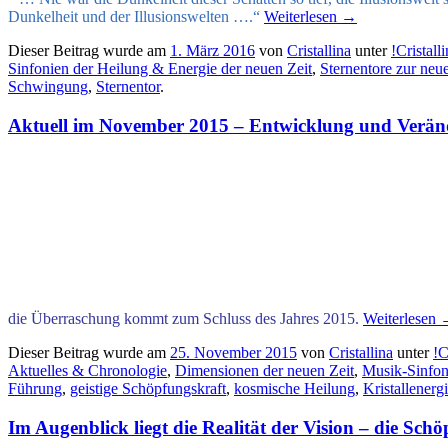
Dunkelheit und der Illusionswelten ….“
Weiterlesen
→
Dieser Beitrag wurde am
1. März 2016
von
Cristallina
unter
!Cristal
Sinfonien der Heilung & Energie der neuen Zeit
,
Sternentore zur neu
Schwingung
,
Sternentor
.
Aktuell im November 2015 – Entwicklung und Veränd
die Überraschung kommt zum Schluss des Jahres 2015.
Weiterlesen
Dieser Beitrag wurde am
25. November 2015
von
Cristallina
unter
!C
Aktuelles & Chronologie
,
Dimensionen der neuen Zeit
,
Musik-Sinfon
Führung
,
geistige Schöpfungskraft
,
kosmische Heilung
,
Kristallenerg
Im Augenblick liegt die Realität der Vision – die Sch