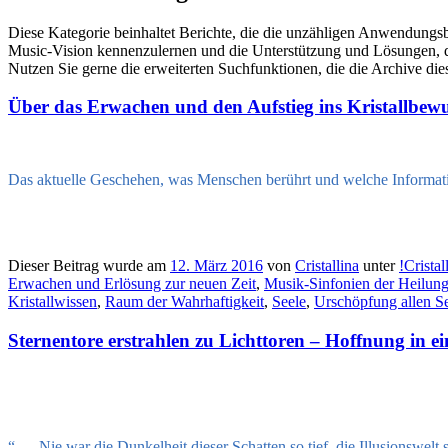
Diese Kategorie beinhaltet Berichte, die die unzähligen Anwendungsb
Music-Vision kennenzulernen und die Unterstützung und Lösungen, die
Nutzen Sie gerne die erweiterten Suchfunktionen, die die Archive die
Über das Erwachen und den Aufstieg ins Kristallbewus
Das aktuelle Geschehen, was Menschen berührt und welche Informatio
Dieser Beitrag wurde am
12. März 2016
von
Cristallina
unter
!Crist
Erwachen und Erlösung zur neuen Zeit
,
Musik-Sinfonien der Heilung
Kristallwissen
,
Raum der Wahrhaftigkeit
,
Seele
,
Urschöpfung allen S
Sternentore erstrahlen zu Lichttoren – Hoffnung in ei
“ … Nie war die Dunkelheit dieser Schatten so tief, die Illusionswelt 