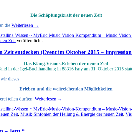
Die Schöpfungskraft der neuen Zeit
an die
Weiterlesen
→
istallina-Wissen ~ MyEric-Music-Vision-Kompendium – Music-Visio
euen Zeit
veröffentlicht.
n Zeit entdecken (Event im Oktober 2015 – Impression
Das Klang-Visions-Erleben der neuen Zeit
fand in der Igel-Buchhandlung in 88316 Isny am 31. Oktober 2015 statt
wir dieses
Erleben und die weitreichenden Möglichkeiten
ei teilen durften.
Weiterlesen
→
istallina-Wissen ~ MyEric-Music-Vision-Kompendium – Music-Visio
neuen Zeit
,
Musik-Sinfonien der Heilung & Energie der neuen Zeit
,
Vis
 – Jetzt *