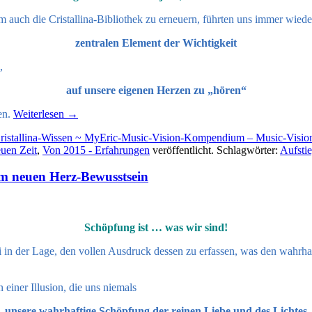
m auch die Cristallina-Bibliothek zu erneuern, führten uns immer wied
zentralen Element der Wichtigkeit
,
auf unsere eigenen Herzen zu „hören“
en.
Weiterlesen
→
ristallina-Wissen ~ MyEric-Music-Vision-Kompendium – Music-Visi
euen Zeit
,
Von 2015 - Erfahrungen
veröffentlicht. Schlagwörter:
Aufsti
em neuen Herz-Bewusstsein
Schöpfung ist … was wir sind!
 in der Lage, den vollen Ausdruck dessen zu erfassen, was den wahrha
einer Illusion, die uns niemals
unsere wahrhaftige Schöpfung der reinen Liebe und des Lichtes