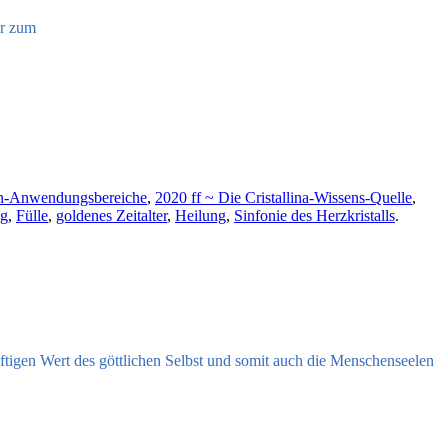
er zum
on-Anwendungsbereiche
,
2020 ff ~ Die Cristallina-Wissens-Quelle
,
eg
,
Fülle
,
goldenes Zeitalter
,
Heilung
,
Sinfonie des Herzkristalls
.
ftigen Wert des göttlichen Selbst und somit auch die Menschenseelen