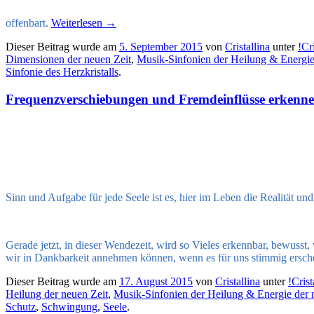
offenbart.
Weiterlesen
→
Dieser Beitrag wurde am
5. September 2015
von
Cristallina
unter
!Cr
Dimensionen der neuen Zeit
,
Musik-Sinfonien der Heilung & Energie
Sinfonie des Herzkristalls
.
Frequenzverschiebungen und Fremdeinflüsse erkennen 
Sinn und Aufgabe für jede Seele ist es, hier im Leben die Realität u
Gerade jetzt, in dieser Wendezeit, wird so Vieles erkennbar, bewusst,
wir in Dankbarkeit annehmen können, wenn es für uns stimmig ersche
Dieser Beitrag wurde am
17. August 2015
von
Cristallina
unter
!Cris
Heilung der neuen Zeit
,
Musik-Sinfonien der Heilung & Energie der 
Schutz
,
Schwingung
,
Seele
.