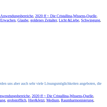
n-Anwendungsbereiche
,
2020 ff ~ Die Cristallina-Wissens-Quelle
,
,
Erwachen
,
Glaube
,
goldenes Zeitalter
,
Licht &Liebe
,
Schwingung
,
 werden uns aber auch sehr viele Lösungsmöglichkeiten angeboten, die
Anwendungsbereiche
,
2020 ff ~ Die Cristallina-Wissens-Quelle
,
lang
,
grobstofflich
,
Hier&Jetzt
,
Medium
,
Raumharmonisierung
,