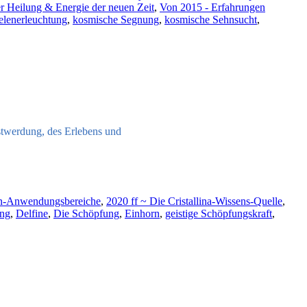
r Heilung & Energie der neuen Zeit
,
Von 2015 - Erfahrungen
elenerleuchtung
,
kosmische Segnung
,
kosmische Sehnsucht
,
stwerdung, des Erlebens und
on-Anwendungsbereiche
,
2020 ff ~ Die Cristallina-Wissens-Quelle
,
ng
,
Delfine
,
Die Schöpfung
,
Einhorn
,
geistige Schöpfungskraft
,