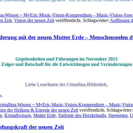
lina-Wissen ~ MyEric-Music-Vision-Kompendium – Music-Vision-Anw
en Zeit
,
Vision der neuen Zeit
veröffentlicht. Schlagwörter:
Auflösung de
erung mit der neuen Mutter Erde – Menschenseelen di
.
Gegebenheiten und Führungen im November 2015
Zeiger und Botschaft für die Entwicklungen und Veränderungen
Liebe LeserInnen der Cristallina-Bibliothek,
→
ristallina-Wissen ~ MyEric-Music-Vision-Kompendium – Music-Visi
ien der Heilung & Energie der neuen Zeit
veröffentlicht. Schlagwörter
ie
,
Kristallwissen
,
Mutter Erde
,
Sinfonie des Herzkristalls
,
Sternentor
,
U
öpfungskraft der neuen Zeit