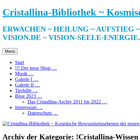
Zum
Cristallina-Bibliothek ~ Kosmi
Inhalt
springen
ERWACHEN ~ HEILUNG ~ AUFSTIEG ~ SE
VISION.DE ~ VISION-SEELE-ENERGIE
Menü
Start
!!! Der neue Shop …
Musik …
Galerie I …
Galerie II …
Tierhilfe …
Blog 2023 …
Das Cristallina-Archiv 2011 bis 2022 …
Impressum …
Datenschutz …
Archiv der Kategorie:
!Cristallina-Wiss