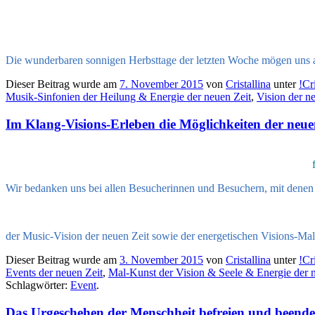
Die wunderbaren sonnigen Herbsttage der letzten Woche mögen uns 
Dieser Beitrag wurde am
7. November 2015
von
Cristallina
unter
!Cr
Musik-Sinfonien der Heilung & Energie der neuen Zeit
,
Vision der n
Im Klang-Visions-Erleben die Möglichkeiten der neue
Wir bedanken uns bei allen Besucherinnen und Besuchern, mit denen 
der Music-Vision der neuen Zeit sowie der energetischen Visions-Maler
Dieser Beitrag wurde am
3. November 2015
von
Cristallina
unter
!Cr
Events der neuen Zeit
,
Mal-Kunst der Vision & Seele & Energie der 
Schlagwörter:
Event
.
Das Urgeschehen der Menschheit befreien und beenden