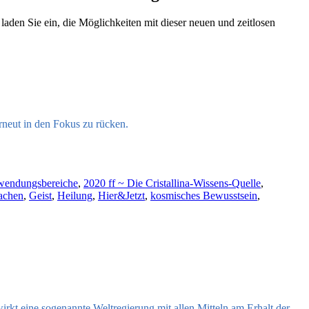
aden Sie ein, die Möglichkeiten mit dieser neuen und zeitlosen
rneut in den Fokus zu rücken.
wendungsbereiche
,
2020 ff ~ Die Cristallina-Wissens-Quelle
,
achen
,
Geist
,
Heilung
,
Hier&Jetzt
,
kosmisches Bewusstsein
,
 wirkt eine sogenannte Weltregierung mit allen Mitteln am Erhalt der