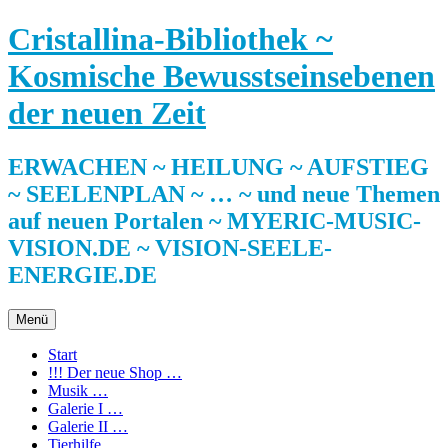
Zum
Cristallina-Bibliothek ~
Inhalt
springen
Kosmische Bewusstseinsebenen
der neuen Zeit
ERWACHEN ~ HEILUNG ~ AUFSTIEG
~ SEELENPLAN ~ … ~ und neue Themen
auf neuen Portalen ~ MYERIC-MUSIC-
VISION.DE ~ VISION-SEELE-
ENERGIE.DE
Menü
Start
!!! Der neue Shop …
Musik …
Galerie I …
Galerie II …
Tierhilfe …