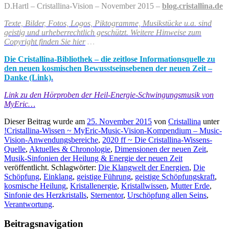
D.Hartl – Cristallina-Vision – November 2015 –
blog.cristallina.de
Texte, Bilder, Fotos, Logos, Piktogramme, Musikstücke u.a. sind
geistig und urheberrechtlich geschützt. Weitere Hinweise zum
Copyright finden Sie hier
…
Die Cristallina-Bibliothek – die zeitlose Informationsquelle zu
den neuen kosmischen Bewusstseinsebenen der neuen Zeit –
Danke (Link).
Link zu den Hörproben der Heil-Energie-Schwingungsmusik von
MyEric…
Dieser Beitrag wurde am
25. November 2015
von
Cristallina
unter
!Cristallina-Wissen ~ MyEric-Music-Vision-Kompendium – Music-
Vision-Anwendungsbereiche
,
2020 ff ~ Die Cristallina-Wissens-
Quelle
,
Aktuelles & Chronologie
,
Dimensionen der neuen Zeit
,
Musik-Sinfonien der Heilung & Energie der neuen Zeit
veröffentlicht. Schlagwörter:
Die Klangwelt der Energien
,
Die
Schöpfung
,
Einklang
,
geistige Führung
,
geistige Schöpfungskraft
,
kosmische Heilung
,
Kristallenergie
,
Kristallwissen
,
Mutter Erde
,
Sinfonie des Herzkristalls
,
Sternentor
,
Urschöpfung allen Seins
,
Verantwortung
.
Beitragsnavigation