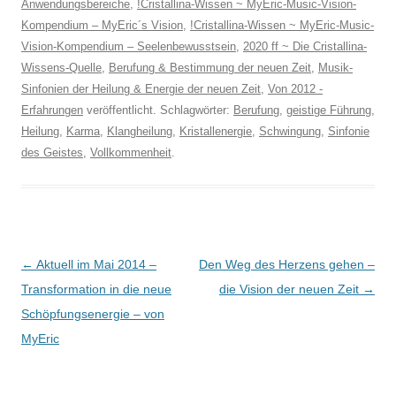
Anwendungsbereiche
,
!Cristallina-Wissen ~ MyEric-Music-Vision-
Kompendium – MyEric´s Vision
,
!Cristallina-Wissen ~ MyEric-Music-
Vision-Kompendium – Seelenbewusstsein
,
2020 ff ~ Die Cristallina-
Wissens-Quelle
,
Berufung & Bestimmung der neuen Zeit
,
Musik-
Sinfonien der Heilung & Energie der neuen Zeit
,
Von 2012 -
Erfahrungen
veröffentlicht. Schlagwörter:
Berufung
,
geistige Führung
,
Heilung
,
Karma
,
Klangheilung
,
Kristallenergie
,
Schwingung
,
Sinfonie
des Geistes
,
Vollkommenheit
.
Beitragsnavigation
←
Aktuell im Mai 2014 –
Den Weg des Herzens gehen –
Transformation in die neue
die Vision der neuen Zeit
→
Schöpfungsenergie – von
MyEric