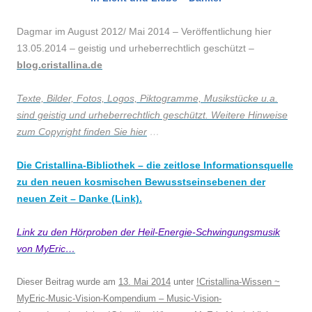
Dagmar im August 2012/ Mai 2014 – Veröffentlichung hier
13.05.2014
–
geistig und urheberrechtlich geschützt –
blog.cristallina.de
Texte, Bilder, Fotos, Logos, Piktogramme, Musikstücke u.a.
sind geistig und urheberrechtlich geschützt. Weitere Hinweise
zum Copyright finden Sie hier
…
Die Cristallina-Bibliothek – die zeitlose Informationsquelle
zu den neuen kosmischen Bewusstseinsebenen der
neuen Zeit – Danke (Link).
Link zu den Hörproben der Heil-Energie-Schwingungsmusik
von MyEric…
Dieser Beitrag wurde am
13. Mai 2014
unter
!Cristallina-Wissen ~
MyEric-Music-Vision-Kompendium – Music-Vision-