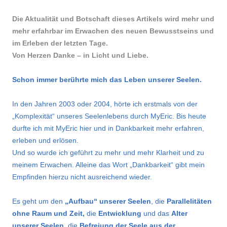
Die Aktualität und Botschaft dieses Artikels wird mehr und
mehr erfahrbar im Erwachen des neuen Bewusstseins und
im Erleben der letzten Tage.
Von Herzen Danke – in Licht und Liebe.
Schon immer berührte mich das Leben unserer Seelen.
In den Jahren 2003 oder 2004, hörte ich erstmals von der
„Komplexität“ unseres Seelenlebens durch MyEric. Bis heute
durfte ich mit MyEric hier und in Dankbarkeit mehr erfahren,
erleben und erlösen.
Und so wurde ich geführt zu mehr und mehr Klarheit und zu
meinem Erwachen. Alleine das Wort „Dankbarkeit“ gibt mein
Empfinden hierzu nicht ausreichend wieder.
Es geht um den
„Aufbau“ unserer Seelen
, die
Parallelitäten
ohne Raum und Zeit,
die
Entwicklung
und das
Alter
unserer Seelen
, die
Befreiung der Seele aus der