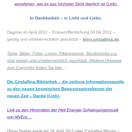
annehmen, wie es aus höchster Sicht dienlich ist (Link).
In Dankbarkeit – in Licht und Liebe.
Dagmar im April 2012 – Erstveröffentlichung 04.04.2012 –
geistig und urheberrechtlich geschützt –
blog.cristallina.de
.
Texte, Bilder, Fotos, Logos, Piktogramme, Musikstücke u.a.
sind geistig und urheberrechtlich geschützt. Weitere Hinweise
zum Copyright finden Sie hier
…
Die Cristallina-Bibliothek – die zeitlose Informationsquelle
zu den neuen kosmischen Bewusstseinsebenen der
neuen Zeit – Danke (Link).
Link zu den Hörproben der Heil-Energie-Schwingungsmusik
von MyEric…
Dieser Beitrag wurde am
19. April 2012
unter
!Cristallina-Wissen ~