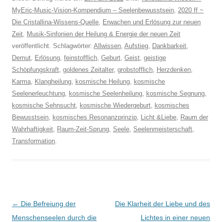
MyEric-Music-Vision-Kompendium – Seelenbewusstsein
,
2020 ff ~
Die Cristallina-Wissens-Quelle
,
Erwachen und Erlösung zur neuen
Zeit
,
Musik-Sinfonien der Heilung & Energie der neuen Zeit
veröffentlicht. Schlagwörter:
Allwissen
,
Aufstieg
,
Dankbarkeit
,
Demut
,
Erlösung
,
feinstofflich
,
Geburt
,
Geist
,
geistige
Schöpfungskraft
,
goldenes Zeitalter
,
grobstofflich
,
Herzdenken
,
Karma
,
Klangheilung
,
kosmische Heilung
,
kosmische
Seelenerleuchtung
,
kosmische Seelenheilung
,
kosmische Segnung
,
kosmische Sehnsucht
,
kosmische Wiedergeburt
,
kosmisches
Bewusstsein
,
kosmisches Resonanzprinzip
,
Licht &Liebe
,
Raum der
Wahrhaftigkeit
,
Raum-Zeit-Sprung
,
Seele
,
Seelenmeisterschaft
,
Transformation
.
Beitragsnavigation
←
Die Befreiung der
Die Klarheit der Liebe und des
Menschenseelen durch die
Lichtes in einer neuen