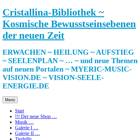
Zum
Cristallina-Bibliothek ~
Inhalt
springen
Kosmische Bewusstseinsebenen
der neuen Zeit
ERWACHEN ~ HEILUNG ~ AUFSTIEG
~ SEELENPLAN ~ … ~ und neue Themen
auf neuen Portalen ~ MYERIC-MUSIC-
VISION.DE ~ VISION-SEELE-
ENERGIE.DE
Menü
Start
!!! Der neue Shop …
Musik …
Galerie I …
Galerie II …
Tierhilfe …