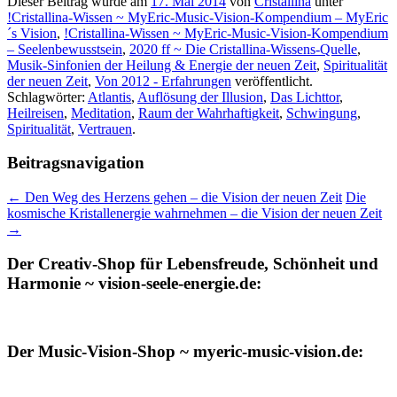
Dieser Beitrag wurde am
17. Mai 2014
von
Cristallina
unter
!Cristallina-Wissen ~ MyEric-Music-Vision-Kompendium – MyEric
´s Vision
,
!Cristallina-Wissen ~ MyEric-Music-Vision-Kompendium
– Seelenbewusstsein
,
2020 ff ~ Die Cristallina-Wissens-Quelle
,
Musik-Sinfonien der Heilung & Energie der neuen Zeit
,
Spiritualität
der neuen Zeit
,
Von 2012 - Erfahrungen
veröffentlicht.
Schlagwörter:
Atlantis
,
Auflösung der Illusion
,
Das Lichttor
,
Heilreisen
,
Meditation
,
Raum der Wahrhaftigkeit
,
Schwingung
,
Spiritualität
,
Vertrauen
.
Beitragsnavigation
←
Den Weg des Herzens gehen – die Vision der neuen Zeit
Die
kosmische Kristallenergie wahrnehmen – die Vision der neuen Zeit
→
Der Creativ-Shop für Lebensfreude, Schönheit und
Harmonie ~ vision-seele-energie.de:
Der Music-Vision-Shop ~ myeric-music-vision.de: