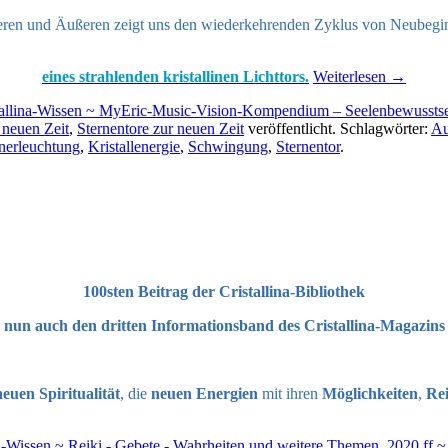
neren und Äußeren zeigt uns den wiederkehrenden Zyklus von Neubeg
eines strahlenden kristallinen Lichttors.
Weiterlesen
→
tallina-Wissen ~ MyEric-Music-Vision-Kompendium – Seelenbewussts
 neuen Zeit
,
Sternentore zur neuen Zeit
veröffentlicht. Schlagwörter:
Au
nerleuchtung
,
Kristallenergie
,
Schwingung
,
Sternentor
.
100sten Beitrag der Cristallina-Bibliothek
nun auch den dritten Informationsband des Cristallina-Magazins
euen Spiritualität
, die
neuen Energien
mit ihren
Möglichkeiten
,
Rei
na-Wissen ~ Reiki - Gebete - Wahrheiten und weitere Themen
,
2020 ff ~