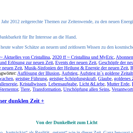
m Jahr 2012
zeitgerechte Themen zur Zeitenwende, zu den neuen Energ
nkbarkeit für Ihr Interesse an die Hand.
bis heute wahre Schätze an neuem und zeitlosem Wissen zu den
kosmisch
~ Aktuelles von Cristallina
,
2020 ff ~ Cristallina und MyEric
,
Abonnent
nd Erlösung zur neuen Zeit
,
Events der neuen Zeit
,
Geschöpfe der ne
r neuen Zeit
,
Musik-Sinfonien der Heilung & Energie der neuen Zeit
,
R
agwörter:
Auflösung der Illusion
,
Aufstieg
,
Aufstieg in´s goldene Zeitalt
wachen
,
geistige Führung
,
geistige Schöpfungskraft
,
Glaube
,
goldenes Z
allenergie
,
Kristallwissen
,
Lebensaufgabe
,
Licht &Liebe
,
Mutter Erde
,
Sternentor
,
Tiere
,
Transformation
,
Urschöpfung allen Seins
,
Verantwor
ner dunklen Zeit +
Von der Dunkelheit zum Licht
so „hartnäckig“ als Realität „getarnt“ wie in dieser Zeit. Ganz bewusst