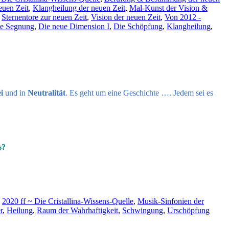
euen Zeit
,
Klangheilung der neuen Zeit
,
Mal-Kunst der Vision &
,
Sternentore zur neuen Zeit
,
Vision der neuen Zeit
,
Von 2012 -
he Segnung
,
Die neue Dimension I
,
Die Schöpfung
,
Klangheilung
,
i
und in
Neutralität
. Es geht um eine Geschichte …. Jedem sei es
s?
,
2020 ff ~ Die Cristallina-Wissens-Quelle
,
Musik-Sinfonien der
r
,
Heilung
,
Raum der Wahrhaftigkeit
,
Schwingung
,
Urschöpfung