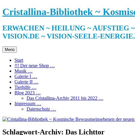
Zum
Cristallina-Bibliothek ~ Kosmi
Inhalt
springen
ERWACHEN ~ HEILUNG ~ AUFSTIEG ~ SE
VISION.DE ~ VISION-SEELE-ENERGIE
Menü
Start
!!! Der neue Shop …
Musik …
Galerie I …
Galerie II …
Tierhilfe …
Blog 2023 …
Das Cristallina-Archiv 2011 bis 2022 …
Impressum …
Datenschutz …
Schlagwort-Archiv:
Das Lichttor