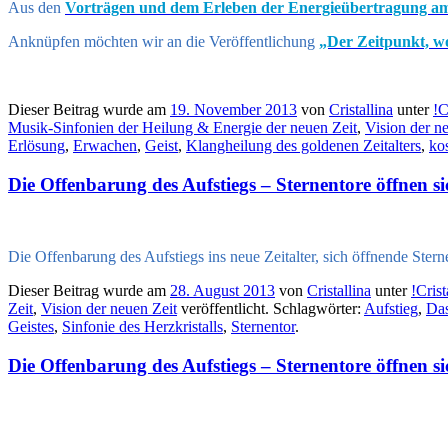
Aus den
Vorträgen und dem Erleben der Energieübertragung am
Anknüpfen möchten wir an die Veröffentlichung
„Der Zeitpunkt, wo
Dieser Beitrag wurde am
19. November 2013
von
Cristallina
unter
!C
Musik-Sinfonien der Heilung & Energie der neuen Zeit
,
Vision der n
Erlösung
,
Erwachen
,
Geist
,
Klangheilung des goldenen Zeitalters
,
ko
Die Offenbarung des Aufstiegs – Sternentore öffnen sic
Die Offenbarung des Aufstiegs ins neue Zeitalter, sich öffnende Sterne
Dieser Beitrag wurde am
28. August 2013
von
Cristallina
unter
!Cris
Zeit
,
Vision der neuen Zeit
veröffentlicht. Schlagwörter:
Aufstieg
,
Da
Geistes
,
Sinfonie des Herzkristalls
,
Sternentor
.
Die Offenbarung des Aufstiegs – Sternentore öffnen sic