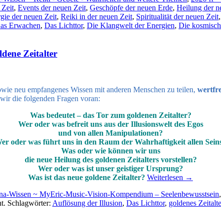
 Zeit
,
Events der neuen Zeit
,
Geschöpfe der neuen Erde
,
Heilung der n
gie der neuen Zeit
,
Reiki in der neuen Zeit
,
Spiritualität der neuen Zeit
as Erwachen
,
Das Lichttor
,
Die Klangwelt der Energien
,
Die kosmisc
dene Zeitalter
 sowie neu empfangenes Wissen mit anderen Menschen zu teilen,
wertfre
 wir die folgenden Fragen voran:
Was bedeutet – das Tor zum goldenen Zeitalter?
Wer oder was befreit uns aus der Illusionswelt des Egos
und von allen Manipulationen?
er oder was führt uns in den Raum der Wahrhaftigkeit allen Sein
Was oder wie können wir uns
die neue Heilung des goldenen Zeitalters vorstellen?
Wer oder was ist unser geistiger Ursprung?
Was ist das neue goldene Zeitalter?
Weiterlesen
→
lina-Wissen ~ MyEric-Music-Vision-Kompendium – Seelenbewusstsein
ht. Schlagwörter:
Auflösung der Illusion
,
Das Lichttor
,
goldenes Zeitalte