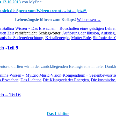
 12.10.2013
von MyEric:
 sich die Spreu vom Weizen trennt … ist – jetzt“
…
Lebensängste führen zum Kollaps!
Weiterlesen
→
ristallina-Wissen ~ Das Erwachen – Botschaften eines geistigen Lehrer
euen Zeit
veröffentlicht. Schlagwörter:
Auflösung der Illusion
,
Aufstieg
smische Seelenerleuchtung
,
Kristallenergie
,
Mutter Erde
,
Sinfonie des 
h -Teil 9
ntore, durften wir in der zurückliegenden Beitragsreihe in tiefer Dankb
tallina-Wissen ~ MyEric-Music-Vision-Kompendium – Seelenbewussts
s Erwachen
,
Das Lichttor
,
Die Klangwelt der Energien
,
Die kosmische
h – Teil 6
Das Lichttor