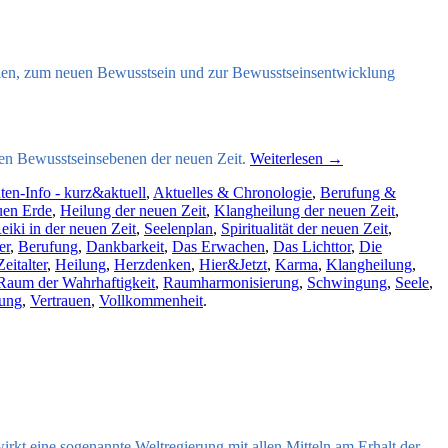
ien, zum neuen Bewusstsein und zur Bewusstseinsentwicklung
en Bewusstseinsebenen der neuen Zeit.
Weiterlesen
→
en-Info - kurz&aktuell
,
Aktuelles & Chronologie
,
Berufung &
uen Erde
,
Heilung der neuen Zeit
,
Klangheilung der neuen Zeit
,
eiki in der neuen Zeit
,
Seelenplan
,
Spiritualität der neuen Zeit
,
er
,
Berufung
,
Dankbarkeit
,
Das Erwachen
,
Das Lichttor
,
Die
eitalter
,
Heilung
,
Herzdenken
,
Hier&Jetzt
,
Karma
,
Klangheilung
,
Raum der Wahrhaftigkeit
,
Raumharmonisierung
,
Schwingung
,
Seele
,
tung
,
Vertrauen
,
Vollkommenheit
.
 wirkt eine sogenannte Weltregierung mit allen Mitteln am Erhalt der