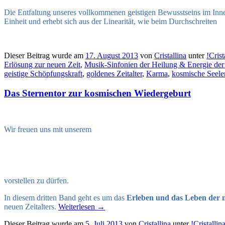
Die Entfaltung unseres vollkommenen geistigen Bewusstseins im In
Einheit und erhebt sich aus der Linearität, wie beim Durchschreiten
Dieser Beitrag wurde am
17. August 2013
von
Cristallina
unter
!Cris
Erlösung zur neuen Zeit
,
Musik-Sinfonien der Heilung & Energie der
geistige Schöpfungskraft
,
goldenes Zeitalter
,
Karma
,
kosmische Seele
Das Sternentor zur kosmischen Wiedergeburt
Wir freuen uns mit unserem
vorstellen zu dürfen.
In diesem dritten Band geht es um das
Erleben und das Leben der n
neuen Zeitalters.
Weiterlesen
→
Dieser Beitrag wurde am
5. Juli 2013
von
Cristallina
unter
!Cristalli