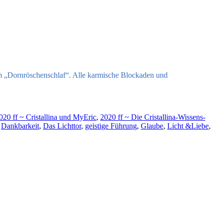
m „Dornröschenschlaf“. Alle karmische Blockaden und
020 ff ~ Cristallina und MyEric
,
2020 ff ~ Die Cristallina-Wissens-
,
Dankbarkeit
,
Das Lichttor
,
geistige Führung
,
Glaube
,
Licht &Liebe
,