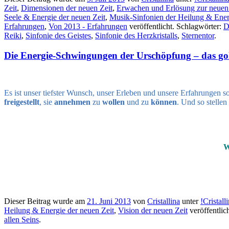
Zeit
,
Dimensionen der neuen Zeit
,
Erwachen und Erlösung zur neuen
Seele & Energie der neuen Zeit
,
Musik-Sinfonien der Heilung & Ener
Erfahrungen
,
Von 2013 - Erfahrungen
veröffentlicht. Schlagwörter:
D
Reiki
,
Sinfonie des Geistes
,
Sinfonie des Herzkristalls
,
Sternentor
.
Die Energie-Schwingungen der Urschöpfung – das gol
Es ist unser tiefster Wunsch, unser Erleben und unsere Erfahrungen
freigestellt
, sie
annehmen
zu
wollen
und zu
können
. Und so stellen
W
Dieser Beitrag wurde am
21. Juni 2013
von
Cristallina
unter
!Cristal
Heilung & Energie der neuen Zeit
,
Vision der neuen Zeit
veröffentlic
allen Seins
.