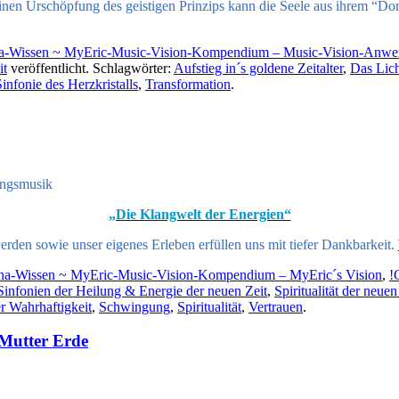
nen Urschöpfung des geistigen Prinzips kann die Seele aus ihrem “D
ina-Wissen ~ MyEric-Music-Vision-Kompendium – Music-Vision-Anwe
it
veröffentlicht. Schlagwörter:
Aufstieg in´s goldene Zeitalter
,
Das Lich
Sinfonie des Herzkristalls
,
Transformation
.
ungsmusik
„Die Klangwelt der Energien“
werden sowie unser eigenes Erleben erfüllen uns mit tiefer Dankbarkeit.
lina-Wissen ~ MyEric-Music-Vision-Kompendium – MyEric´s Vision
,
!
infonien der Heilung & Energie der neuen Zeit
,
Spiritualität der neuen
 Wahrhaftigkeit
,
Schwingung
,
Spiritualität
,
Vertrauen
.
 Mutter Erde