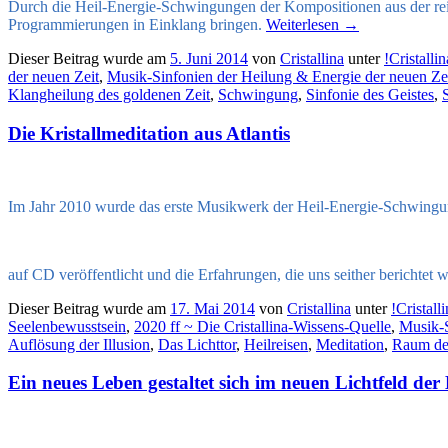
Durch die Heil-Energie-Schwingungen der Kompositionen aus der rei
Programmierungen in Einklang bringen.
Weiterlesen
→
Dieser Beitrag wurde am
5. Juni 2014
von
Cristallina
unter
!Cristall
der neuen Zeit
,
Musik-Sinfonien der Heilung & Energie der neuen Ze
Klangheilung des goldenen Zeit
,
Schwingung
,
Sinfonie des Geistes
,
Die Kristallmeditation aus Atlantis
Im Jahr 2010 wurde das erste Musikwerk der Heil-Energie-Schwing
auf CD veröffentlicht und die Erfahrungen, die uns seither berichtet 
Dieser Beitrag wurde am
17. Mai 2014
von
Cristallina
unter
!Cristal
Seelenbewusstsein
,
2020 ff ~ Die Cristallina-Wissens-Quelle
,
Musik-S
Auflösung der Illusion
,
Das Lichttor
,
Heilreisen
,
Meditation
,
Raum der
Ein neues Leben gestaltet sich im neuen Lichtfeld der