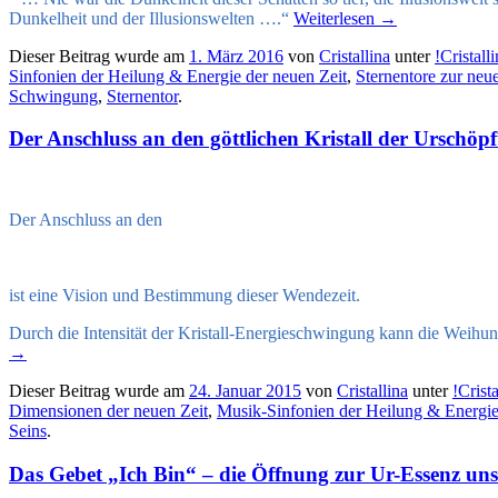
Dunkelheit und der Illusionswelten ….“
Weiterlesen
→
Dieser Beitrag wurde am
1. März 2016
von
Cristallina
unter
!Cristal
Sinfonien der Heilung & Energie der neuen Zeit
,
Sternentore zur neu
Schwingung
,
Sternentor
.
Der Anschluss an den göttlichen Kristall der Urschöpf
Der Anschluss an den
ist eine Vision und Bestimmung dieser Wendezeit.
Durch die Intensität der Kristall-Energieschwingung kann die Weihun
→
Dieser Beitrag wurde am
24. Januar 2015
von
Cristallina
unter
!Cris
Dimensionen der neuen Zeit
,
Musik-Sinfonien der Heilung & Energie
Seins
.
Das Gebet „Ich Bin“ – die Öffnung zur Ur-Essenz unse