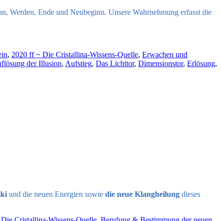
inn, Werden, Ende und Neubeginn. Unsere Wahrnehmung erfasst die
ein
,
2020 ff ~ Die Cristallina-Wissens-Quelle
,
Erwachen und
flösung der Illusion
,
Aufstieg
,
Das Lichttor
,
Dimensionstor
,
Erlösung
,
ki
und die neuen Energien sowie
die neue Klangheilung
dieses
 Die Cristallina-Wissens-Quelle
,
Berufung & Bestimmung der neuen