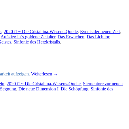
s
,
2020 ff ~ Die Cristallina-Wissens-Quelle
,
Events der neuen Zeit
,
,
Aufstieg in´s goldene Zeitalter
,
Das Erwachen
,
Das Lichttor
,
Geistes
,
Sinfonie des Herzkristalls
.
arkeit aufzeigen.
Weiterlesen
→
ein
,
2020 ff ~ Die Cristallina-Wissens-Quelle
,
Sternentore zur neuen
 Segnung
,
Die neue Dimension I
,
Die Schöpfung
,
Sinfonie des