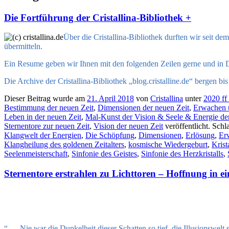
Die Fortführung der Cristallina-Bibliothek +
Über die
Cristallina-Bibliothek durften wir
seit de
übermitteln.
Ein Resume geben wir Ihnen mit den folgenden Zeilen gerne und in Da
Die Archive der Cristallina-Bibliothek „blog.cristalline.de“ bergen 
Dieser Beitrag wurde am
21. April 2018
von
Cristallina
unter
2020 ff 
Bestimmung der neuen Zeit
,
Dimensionen der neuen Zeit
,
Erwachen u
Leben in der neuen Zeit
,
Mal-Kunst der Vision & Seele & Energie de
Sternentore zur neuen Zeit
,
Vision der neuen Zeit
veröffentlicht. Schl
Klangwelt der Energien
,
Die Schöpfung
,
Dimensionen
,
Erlösung
,
Er
Klangheilung des goldenen Zeitalters
,
kosmische Wiedergeburt
,
Krist
Seelenmeisterschaft
,
Sinfonie des Geistes
,
Sinfonie des Herzkristalls
,
Sternentore erstrahlen zu Lichttoren – Hoffnung in ei
“ … Nie war die Dunkelheit dieser Schatten so tief, die Illusionswelt 