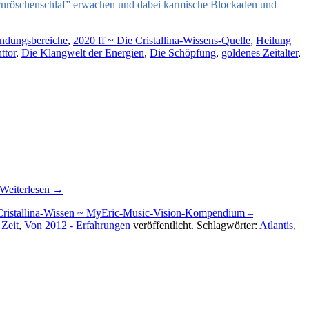
ornröschenschlaf” erwachen und dabei karmische Blockaden und
ndungsbereiche
,
2020 ff ~ Die Cristallina-Wissens-Quelle
,
Heilung
ttor
,
Die Klangwelt der Energien
,
Die Schöpfung
,
goldenes Zeitalter
,
Weiterlesen
→
Cristallina-Wissen ~ MyEric-Music-Vision-Kompendium –
 Zeit
,
Von 2012 - Erfahrungen
veröffentlicht. Schlagwörter:
Atlantis
,