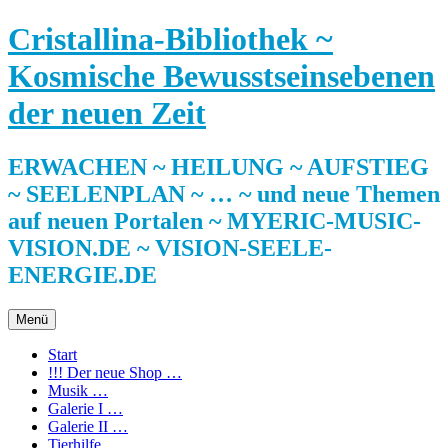
Zum
Cristallina-Bibliothek ~
Inhalt
springen
Kosmische Bewusstseinsebenen
der neuen Zeit
ERWACHEN ~ HEILUNG ~ AUFSTIEG
~ SEELENPLAN ~ … ~ und neue Themen
auf neuen Portalen ~ MYERIC-MUSIC-
VISION.DE ~ VISION-SEELE-
ENERGIE.DE
Menü
Start
!!! Der neue Shop …
Musik …
Galerie I …
Galerie II …
Tierhilfe …