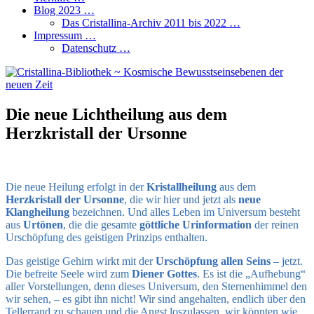
Blog 2023 …
Das Cristallina-Archiv 2011 bis 2022 …
Impressum …
Datenschutz …
Die neue Lichtheilung aus dem
Herzkristall der Ursonne
Die neue Heilung erfolgt in der
Kristallheilung
aus dem
Herzkristall der Ursonne
, die wir hier und jetzt als
neue
Klangheilung
bezeichnen. Und alles Leben im Universum besteht
aus
Urtönen
, die die gesamte
göttliche Urinformation
der reinen
Urschöpfung des geistigen Prinzips enthalten.
Das geistige Gehirn wirkt mit der
Urschöpfung allen Seins
– jetzt.
Die befreite Seele wird zum
Diener Gottes
. Es ist die „Aufhebung“
aller Vorstellungen, denn dieses Universum, den Sternenhimmel den
wir sehen, – es gibt ihn nicht! Wir sind angehalten, endlich über den
Tellerrand zu schauen und die Angst loszulassen, wir könnten wie