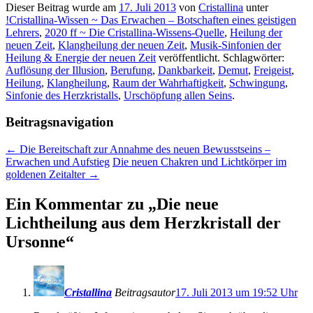
Dieser Beitrag wurde am
17. Juli 2013
von
Cristallina
unter
!Cristallina-Wissen ~ Das Erwachen – Botschaften eines geistigen
Lehrers
,
2020 ff ~ Die Cristallina-Wissens-Quelle
,
Heilung der
neuen Zeit
,
Klangheilung der neuen Zeit
,
Musik-Sinfonien der
Heilung & Energie der neuen Zeit
veröffentlicht. Schlagwörter:
Auflösung der Illusion
,
Berufung
,
Dankbarkeit
,
Demut
,
Freigeist
,
Heilung
,
Klangheilung
,
Raum der Wahrhaftigkeit
,
Schwingung
,
Sinfonie des Herzkristalls
,
Urschöpfung allen Seins
.
Beitragsnavigation
←
Die Bereitschaft zur Annahme des neuen Bewusstseins –
Erwachen und Aufstieg
Die neuen Chakren und Lichtkörper im
goldenen Zeitalter
→
Ein Kommentar zu „
Die neue
Lichtheilung aus dem Herzkristall der
Ursonne
“
Cristallina
Beitragsautor
17. Juli 2013 um 19:52 Uhr