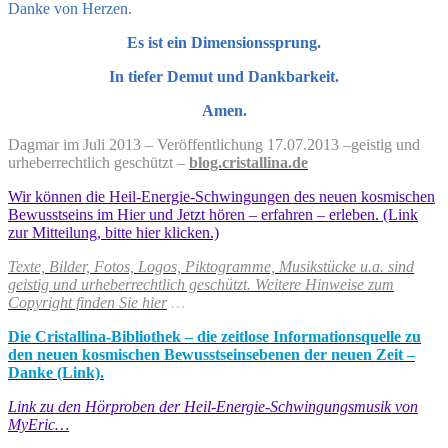
Danke von Herzen.
Es ist ein Dimensionssprung.
In tiefer Demut und Dankbarkeit.
Amen.
Dagmar im Juli 2013 – Veröffentlichung 17.07.2013
–
geistig und
urheberrechtlich geschützt –
blog.cristallina.de
Wir können die Heil-Energie-Schwingungen des neuen kosmischen
Bewusstseins im Hier und Jetzt hören – erfahren – erleben. (Link
zur Mitteilung, bitte hier klicken.)
Texte, Bilder, Fotos, Logos, Piktogramme, Musikstücke u.a. sind
geistig und urheberrechtlich geschützt. Weitere Hinweise zum
Copyright finden Sie hier
…
Die Cristallina-Bibliothek – die zeitlose Informationsquelle zu
den neuen kosmischen Bewusstseinsebenen der neuen Zeit –
Danke (Link).
Link zu den Hörproben der Heil-Energie-Schwingungsmusik von
MyEric…