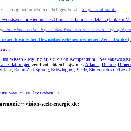
 – geistig und urheberrechtlich geschützt –
blog.cristallina.de
.
stseins im Hier und Jetzt hören – erfahren – erleben. (Link zur Mittei
tig und urheberrechtlich geschützt. Weitere Hinweise zum Copyright fin
 den neuen kosmischen Bewusstseinsebenen der neuen Zeit – Danke (
Eric…
tallina-Wissen ~ MyEric-Music-Vision-Kompendium – Seelenbewusstse
2 - Erfahrungen
veröffentlicht. Schlagwörter:
Atlantis
,
Delfine
,
Dimen
&Liebe
,
Raum-Zeit-Sprung
,
Schwingung
,
Seele
,
Sinfonie des Geistes
,
S
 neuen kosmischen Bewusstsein
→
rmonie ~ vision-seele-energie.de: