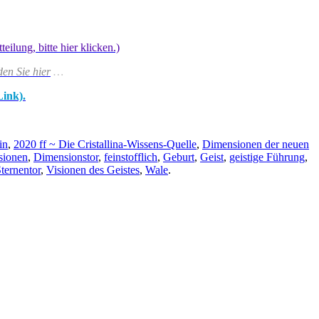
lung, bitte hier klicken.)
den Sie hier
…
Link).
in
,
2020 ff ~ Die Cristallina-Wissens-Quelle
,
Dimensionen der neuen
sionen
,
Dimensionstor
,
feinstofflich
,
Geburt
,
Geist
,
geistige Führung
,
ternentor
,
Visionen des Geistes
,
Wale
.