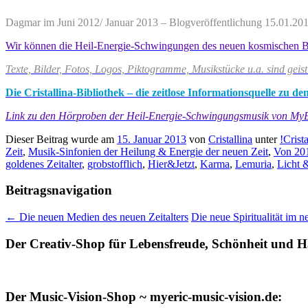
Dagmar im Juni 2012/ Januar 2013 – Blogveröffentlichung 15.01.2013
Wir können die Heil-Energie-Schwingungen des neuen kosmischen Bewus
Texte, Bilder, Fotos, Logos, Piktogramme, Musikstücke u.a. sind geis
Die Cristallina-Bibliothek – die zeitlose Informationsquelle zu
Link zu den Hörproben der Heil-Energie-Schwingungsmusik von My
Dieser Beitrag wurde am
15. Januar 2013
von
Cristallina
unter
!Cris
Zeit
,
Musik-Sinfonien der Heilung & Energie der neuen Zeit
,
Von 201
goldenes Zeitalter
,
grobstofflich
,
Hier&Jetzt
,
Karma
,
Lemuria
,
Licht 
Beitragsnavigation
←
Die neuen Medien des neuen Zeitalters
Die neue Spiritualität im
Der Creativ-Shop für Lebensfreude, Schönheit und Ha
Der Music-Vision-Shop ~ myeric-music-vision.de: