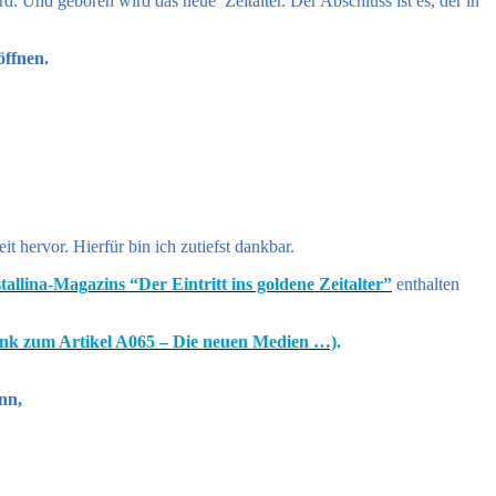
. Und geboren wird das neue Zeitalter. Der Abschluss ist es, der in
öffnen.
t hervor. Hierfür bin ich zutiefst dankbar.
tallina-Magazins “Der Eintritt ins goldene Zeitalter”
enthalten
ink zum Artikel A065 – Die neuen Medien …)
.
nn,