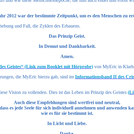
t und wie diese Menschheitsepoche, die nun auch endet und erlöst wird
hr 2012 war der bestimmte Zeitpunkt, um es den Menschen zu er
hebung und Fall, die Zyklen des Erbauens.
Das Prinzip Geist.
In Demut und Dankbarkeit.
Amen.
 des Geistes“ (Link zum Booklet mit Hörprobe)
von MyEric in Klarhei
ärungen, die MyEric hierzu gab, sind im
Informationsband II des Cris
ese Vision zu vollenden. Dies ist das Leben im Prinzip des Geistes
(L
Auch diese Empfehlungen sind wertfrei und neutral,
 dass es jede Seele für sich individuell annehmen und anwenden ka
wie es für sie bestimmt ist.
In Licht und Liebe.
Danke.