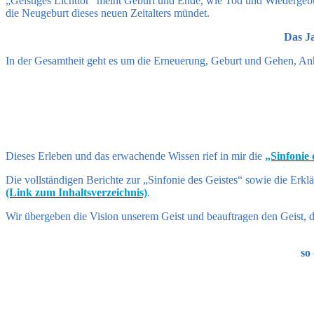
„Geistiges Lichttor“ meint Geburt und Ende, wie Tod und Wiedergebur
die Neugeburt dieses neuen Zeitalters mündet.
Das Ja
In der Gesamtheit geht es um die Erneuerung, Geburt und Gehen, An
Dieses Erleben und das erwachende Wissen rief in mir die
„Sinfonie
Die vollständigen Berichte zur „Sinfonie des Geistes“ sowie die Erkl
(Link zum Inhaltsverzeichnis)
.
Wir übergeben die Vision unserem Geist und beauftragen den Geist, di
so