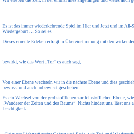
Wir erleben die Zeit, in der einmal alles angefangen und vieles auch g
Es ist das immer wiederkehrende Spiel im Hier und Jetzt und im All
Wiedergeburt … So sei es.
Dieses erneute Erleben erfolgt in Übereinstimmung mit den wirkend
bewirkt, wie das Wort „Tor“ es auch sagt,
Von einer Ebene wechseln wir in die nächste Ebene und dies geschie
bewusst und auch unbewusst geschehen.
Es ein Wechsel von der grobstofflichen zur feinstofflichen Ebene, w
„Wanderer der Zeiten und des Raums“. Nichts hindert uns, lässt uns an
Leichtigkeit.