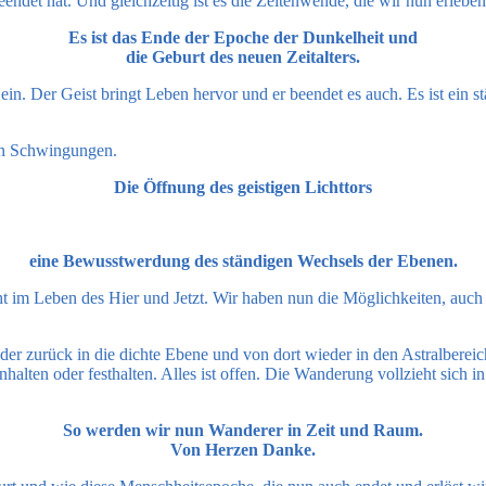
eendet hat. Und gleichzeitig ist es die Zeitenwende, die wir nun erleben
Es ist das Ende der Epoche der Dunkelheit und
die Geburt des neuen Zeitalters.
-Sein. Der Geist bringt Leben hervor und er beendet es auch. Es ist
en Schwingungen.
Die Öffnung des geistigen Lichttors
eine Bewusstwerdung des ständigen Wechsels der Ebenen.
ht im Leben des Hier und Jetzt. Wir haben nun die Möglichkeiten, auch
ieder zurück in die dichte Ebene und von dort wieder in den Astralbe
halten oder festhalten. Alles ist offen. Die Wanderung vollzieht sich i
So werden wir nun Wanderer in Zeit und Raum.
Von Herzen Danke.