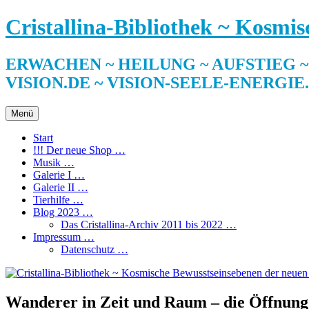
Zum
Cristallina-Bibliothek ~ Kosmi
Inhalt
springen
ERWACHEN ~ HEILUNG ~ AUFSTIEG ~ SE
VISION.DE ~ VISION-SEELE-ENERGIE
Menü
Start
!!! Der neue Shop …
Musik …
Galerie I …
Galerie II …
Tierhilfe …
Blog 2023 …
Das Cristallina-Archiv 2011 bis 2022 …
Impressum …
Datenschutz …
Wanderer in Zeit und Raum – die Öffnung d