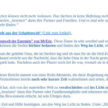
chen können nicht mehr loslassen. Das Sterben ist keine Befreiung mehr
eelen „besetzen“ dann ihre Partner und Familien. Und es sind sehr seh
ehr finden.“
ele aus der Schattenwelt
“ (Link zum Artikel).
ngwelt der Energien” von MyEric
. Diese Dame ist sehr sensibel und er
 können die Seelen
leichter loslassen
und finden den
Weg ins Licht
, o
s um die geliebte Oma, die im Sterben lag und ob man für sie die Heil
 darauf erreicht uns die Nachricht, dass die liebe Oma in der Nacht ges
elt hatte. Nachdem auch der Pfarrer noch bei ihr war, verstarb sie in
eser Bericht stammt von einer Reiki-Meisterin, die diese Begleitung mi
Verstorbenen bereits
nach sehr kurzer Zeit
wahrnehmen und sehen, d
 hat, sich von der materiellen Welt zu
verabschieden
und
ins Licht 
ie „besetzen“ dann ihre Partner oder Familienmitglieder und erkennen 
as Bewusstsein erlischt, tut sein Übriges dazu.
e Zeit und Hilfe benötigten, um den Weg ins Licht zu finden. Unter „Hil