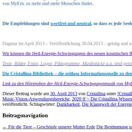
von MyEric zu mehr und mehr Menschen findet.
Die Empfehlungen sind
wertfrei und neutral
, so dass es jede Se
Dagmar im April 2013 – Veröffentlichung 30.04.2013 – geistig und u
Wir können die Heil-Energie-Schwingungen des neuen kosmischen Bewus
Texte, Bilder, Fotos, Logos, Piktogramme, Musikstücke u.a. sind geis
Die Cristallina-Bibliothek – die zeitlose Informationsquelle zu
Link zu den Hörproben der Heil-Energie-Schwingungsmusik von My
Dieser Beitrag wurde am
30. April 2013
von
Cristallina
unter
!Crista
Music-Vision-Anwendungsbereiche
,
2020 ff ~ Die Cristallina-Wisse
veröffentlicht. Schlagwörter:
Dankbarkeit
,
Die Klangwelt der Energi
Beitragsnavigation
←
Für die Tiere – Geschöpfe unserer Mutter Erde
Die Bestimmung un