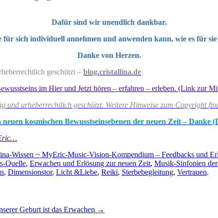
Dafür sind wir unendlich dankbar.
ele für sich individuell annehmen und anwenden kann, wie es für sie
Danke von Herzen.
rheberrechtlich geschützt –
blog.cristallina.de
stseins im Hier und Jetzt hören – erfahren – erleben. (Link zur Mittei
tig und urheberrechtlich geschützt. Weitere Hinweise zum Copyright fin
 den neuen kosmischen Bewusstseinsebenen der neuen Zeit – Danke (
Eric…
llina-Wissen ~ MyEric-Music-Vision-Kompendium – Feedbacks und Er
ns-Quelle
,
Erwachen und Erlösung zur neuen Zeit
,
Musik-Sinfonien der
en
,
Dimensionstor
,
Licht &Liebe
,
Reiki
,
Sterbebegleitung
,
Vertrauen
.
serer Geburt ist das Erwachen
→