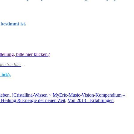
 bestimmt ist.
lung, bitte hier klicken.)
den Sie hier
…
Link).
leben
,
!Cristallina-Wissen ~ MyEric-Music-Vision-Kompendium –
 Heilung & Energie der neuen Zeit
,
Von 2013 - Erfahrungen