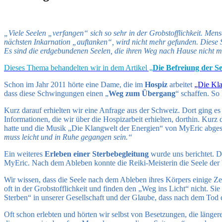
„Viele Seelen „verfangen“ sich so sehr in der Grobstofflichkeit. Mens
nächsten Inkarnation „auftanken“, wird nicht mehr gefunden. Diese S
Es sind die erdgebundenen Seelen, die ihren Weg nach Hause nicht m
Dieses Thema behandelten wir in dem Artikel „
Die Befreiung der Se
Schon im Jahr 2011 hörte eine Dame, die im
Hospiz
arbeitet
„Die Kla
dass diese Schwingungen einen „
Weg zum Übergang
“ schaffen. So
Kurz darauf erhielten wir eine Anfrage aus der Schweiz. Dort ging e
Informationen, die wir über die Hospizarbeit erhielten, dorthin. Kurz
hatte und die Musik „Die Klangwelt der Energien“ von MyEric abgespi
muss leicht und in Ruhe gegangen sein.“
Ein weiteres
Erleben einer Sterbebegleitung
wurde uns berichtet. Di
MyEric. Nach dem Ableben konnte die Reiki-Meisterin die Seele der 
Wir wissen, dass die Seele nach dem Ableben ihres Körpers einige Zeit
oft in der Grobstofflichkeit und finden den „Weg ins Licht“ nicht. S
Sterben“ in unserer Gesellschaft und der Glaube, dass nach dem Tod d
Oft schon erlebten und hörten wir selbst von Besetzungen, die länger