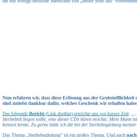
die nur wenige berufene Menschen von „dieser Seite aus“ vornehme
Nun erfahren wir, dass diese Erlösung aus der Grobstofflichkei
sind zutiefst dankbar dafür, welches Geschenk wir erhalten habe
Der folgende
Bericht
(Link dorthin) erreichte uns vor kurzer Zeit
:
„… 
Sterbebett liegen sollte, eine dieser CDs hören möchte. Mein Mann is
kennen lernte. Zu gerne hätte ich die bei der Sterbebegleitung meiner 
Das Thema „Sterbebegleitung“ ist ein großes Thema. Und auch
nach