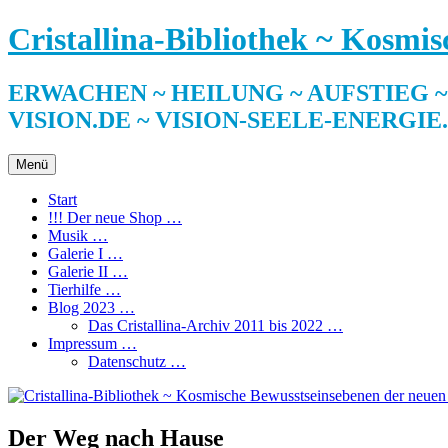
Zum
Cristallina-Bibliothek ~ Kosmi
Inhalt
springen
ERWACHEN ~ HEILUNG ~ AUFSTIEG ~ SE
VISION.DE ~ VISION-SEELE-ENERGIE
Menü
Start
!!! Der neue Shop …
Musik …
Galerie I …
Galerie II …
Tierhilfe …
Blog 2023 …
Das Cristallina-Archiv 2011 bis 2022 …
Impressum …
Datenschutz …
Der Weg nach Hause