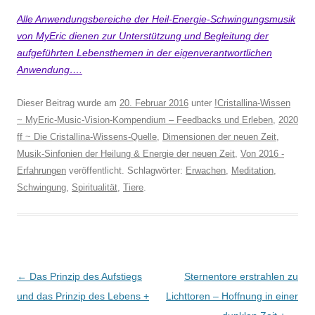
Alle Anwendungsbereiche der Heil-Energie-Schwingungsmusik
von MyEric
dienen zur Unterstützung und Begleitung der
aufgeführten Lebensthemen in der
eigenverantwortlichen
Anwendung….
Dieser Beitrag wurde am
20. Februar 2016
unter
!Cristallina-Wissen
~ MyEric-Music-Vision-Kompendium – Feedbacks und Erleben
,
2020
ff ~ Die Cristallina-Wissens-Quelle
,
Dimensionen der neuen Zeit
,
Musik-Sinfonien der Heilung & Energie der neuen Zeit
,
Von 2016 -
Erfahrungen
veröffentlicht. Schlagwörter:
Erwachen
,
Meditation
,
Schwingung
,
Spiritualität
,
Tiere
.
Beitragsnavigation
←
Das Prinzip des Aufstiegs
Sternentore erstrahlen zu
und das Prinzip des Lebens +
Lichttoren – Hoffnung in einer