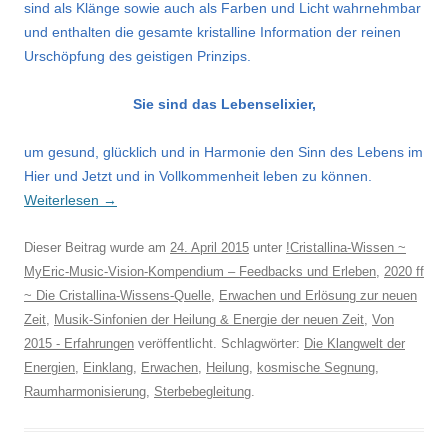
sind als Klänge sowie auch als Farben und Licht wahrnehmbar
und enthalten die gesamte kristalline Information der reinen
Urschöpfung des geistigen Prinzips.
Sie sind das Lebenselixier,
um gesund, glücklich und in Harmonie den Sinn des Lebens im
Hier und Jetzt und in Vollkommenheit leben zu können.
Weiterlesen
→
Dieser Beitrag wurde am
24. April 2015
unter
!Cristallina-Wissen ~
MyEric-Music-Vision-Kompendium – Feedbacks und Erleben
,
2020 ff
~ Die Cristallina-Wissens-Quelle
,
Erwachen und Erlösung zur neuen
Zeit
,
Musik-Sinfonien der Heilung & Energie der neuen Zeit
,
Von
2015 - Erfahrungen
veröffentlicht. Schlagwörter:
Die Klangwelt der
Energien
,
Einklang
,
Erwachen
,
Heilung
,
kosmische Segnung
,
Raumharmonisierung
,
Sterbebegleitung
.