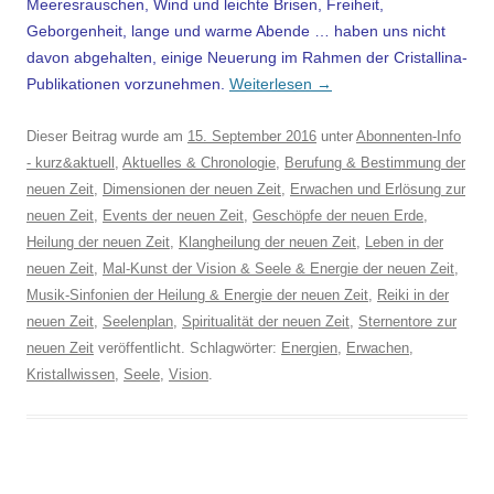
Meeresrauschen, Wind und leichte Brisen, Freiheit,
Geborgenheit, lange und warme Abende … haben uns nicht
davon abgehalten, einige Neuerung im Rahmen der Cristallina-
Publikationen vorzunehmen.
Weiterlesen
→
Dieser Beitrag wurde am
15. September 2016
unter
Abonnenten-Info
- kurz&aktuell
,
Aktuelles & Chronologie
,
Berufung & Bestimmung der
neuen Zeit
,
Dimensionen der neuen Zeit
,
Erwachen und Erlösung zur
neuen Zeit
,
Events der neuen Zeit
,
Geschöpfe der neuen Erde
,
Heilung der neuen Zeit
,
Klangheilung der neuen Zeit
,
Leben in der
neuen Zeit
,
Mal-Kunst der Vision & Seele & Energie der neuen Zeit
,
Musik-Sinfonien der Heilung & Energie der neuen Zeit
,
Reiki in der
neuen Zeit
,
Seelenplan
,
Spiritualität der neuen Zeit
,
Sternentore zur
neuen Zeit
veröffentlicht. Schlagwörter:
Energien
,
Erwachen
,
Kristallwissen
,
Seele
,
Vision
.