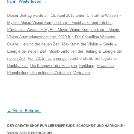
kann.
Weiterlesen
→
Dieser Beitrag wurde am
15. April 2015
unter
!Cristallina-Wissen ~
MyEric-Music-Vision-Kompendium – Feedbacks und Erleben
,
!Cristallina-Wissen ~ MyEric-Music-Vision-Kompendium – Music-
Vision-Anwendungsbereiche
,
2020 ff ~ Die Cristallina-Wissens-
Quelle
,
Heilung der neuen Zeit
,
Mal-Kunst der Vision & Seele &
Energie der neuen Zeit
,
Musik-Sinfonien der Heilung & Energie der
neuen Zeit
,
Von 2015 - Erfahrungen
veröffentlicht. Schlagwörter:
Dankbarkeit
,
Die Klangwelt der Energien
,
Einklang
,
Erwachen
,
Klangheilung des goldenen Zeitalters
,
Vertrauen
.
Beitragsnavigation
←
Ältere Beiträge
DER CREATIV-SHOP FÜR LEBENSFREUDE, SCHÖNHEIT UND HARMONIE ~
VISION-SEELE-ENERGIE.DE: