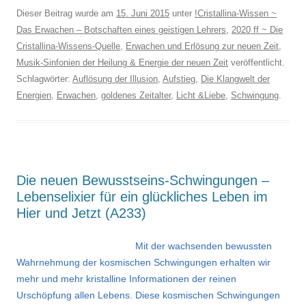
Dieser Beitrag wurde am
15. Juni 2015
unter
!Cristallina-Wissen ~
Das Erwachen – Botschaften eines geistigen Lehrers
,
2020 ff ~ Die
Cristallina-Wissens-Quelle
,
Erwachen und Erlösung zur neuen Zeit
,
Musik-Sinfonien der Heilung & Energie der neuen Zeit
veröffentlicht.
Schlagwörter:
Auflösung der Illusion
,
Aufstieg
,
Die Klangwelt der
Energien
,
Erwachen
,
goldenes Zeitalter
,
Licht &Liebe
,
Schwingung
.
Die neuen Bewusstseins-Schwingungen –
Lebenselixier für ein glückliches Leben im
Hier und Jetzt (A233)
Mit der wachsenden bewussten
Wahrnehmung der kosmischen Schwingungen erhalten wir
mehr und mehr kristalline Informationen der reinen
Urschöpfung allen Lebens. Diese kosmischen Schwingungen