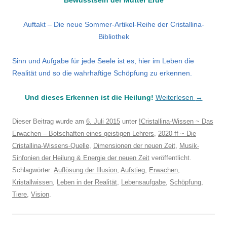
Bewusstsein der Mutter Erde
Auftakt – Die neue Sommer-Artikel-Reihe der Cristallina-
Bibliothek
Sinn und Aufgabe für jede Seele ist es, hier im Leben die
Realität und so die wahrhaftige Schöpfung zu erkennen.
Und dieses Erkennen ist die Heilung!
Weiterlesen
→
Dieser Beitrag wurde am
6. Juli 2015
unter
!Cristallina-Wissen ~ Das
Erwachen – Botschaften eines geistigen Lehrers
,
2020 ff ~ Die
Cristallina-Wissens-Quelle
,
Dimensionen der neuen Zeit
,
Musik-
Sinfonien der Heilung & Energie der neuen Zeit
veröffentlicht.
Schlagwörter:
Auflösung der Illusion
,
Aufstieg
,
Erwachen
,
Kristallwissen
,
Leben in der Realität
,
Lebensaufgabe
,
Schöpfung
,
Tiere
,
Vision
.