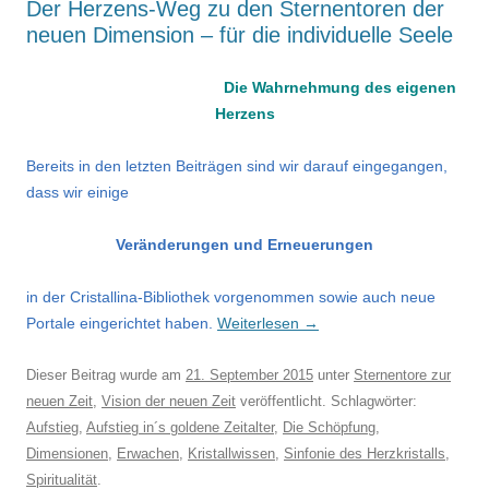
Der Herzens-Weg zu den Sternentoren der
neuen Dimension – für die individuelle Seele
Die Wahrnehmung des eigenen
Herzens
Bereits in den letzten Beiträgen sind wir darauf eingegangen,
dass wir einige
Veränderungen und Erneuerungen
in der Cristallina-Bibliothek vorgenommen sowie auch neue
Portale eingerichtet haben.
Weiterlesen
→
Dieser Beitrag wurde am
21. September 2015
unter
Sternentore zur
neuen Zeit
,
Vision der neuen Zeit
veröffentlicht. Schlagwörter:
Aufstieg
,
Aufstieg in´s goldene Zeitalter
,
Die Schöpfung
,
Dimensionen
,
Erwachen
,
Kristallwissen
,
Sinfonie des Herzkristalls
,
Spiritualität
.