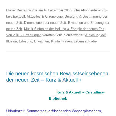
Dieser Beitrag wurde am
6. Dezember 2016
unter
Abonnenten-Info -
kurz&aktuell
,
Aktuelles & Chronologie
,
Berufung & Bestimmung der
neuen Zeit
,
Dimensionen der neuen Zeit
,
Erwachen und Erlösung zur
neuen Zeit
,
Musik-Sinfonien der Heilung & Energie der neuen Zeit
,
Von 2016 - Erfahrungen
veröffentlicht. Schlagwörter:
Auflösung der
Illusion
,
Erlösung
,
Erwachen
,
Kristallwissen
,
Lebensaufgabe
.
Die neuen kosmischen Bewusstseinsebenen
der neuen Zeit – Kurz & Aktuell +
Kurz & Aktuell – Cristallina-
Bibliothek
Urlaubszeit, Sommerzeit, erfrischendes Wasserplätschern,