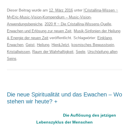
Dieser Beitrag wurde am
12. März 2016
unter
!Cristallina-Wissen ~
MyEric-Music-Vision-Kompendium – Music-Vision-
Anwendungsbereiche
,
2020 ff ~ Die Cristallina-Wissens-Quelle
,
Erwachen und Erlösung zur neuen Zeit
,
Musik-Sinfonien der Heilung
& Energie der neuen Zeit
veröffentlicht. Schlagwörter:
Einklang
,
Erwachen
,
Geist
,
Heilung
,
Hier&Jetzt
,
kosmisches Bewusstsein
,
Kristallwissen
,
Raum der Wahrhaftigkeit
,
Seele
,
Urschöpfung allen
Seins
.
Die neue Spiritualität und das Ewachen – Wo
stehen wir heute? +
Die Auflösung des jetzigen
Lebenszyklus der Menschen