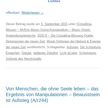
Lichtes
offenbart.
Weiterlesen
→
Dieser Beitrag wurde am
5. September 2015
unter
!Cristallina-
Wissen ~ MyEric-Music-Vision-Kompendium – Music-Vision-
Anwendungsbereiche
,
2020 ff ~ Die Cristallina-Wissens-Quelle
,
Dimensionen der neuen Zeit
,
Musik-Sinfonien der Heilung & Energie
der neuen Zeit
veröffentlicht. Schlagwörter:
Aufstieg
,
Die Schöpfung
,
Erwachen
,
Glaube
,
goldenes Zeitalter
,
Licht &Liebe
,
Schwingung
,
Sinfonie des Herzkristalls
.
Von Menschen, die ohne Seele leben – das
Ergebnis von Manipulationen – Bewusstsein
ist Aufstieg (A/r244)