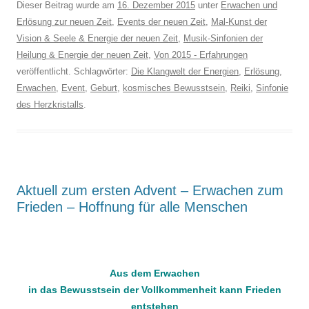
Dieser Beitrag wurde am
16. Dezember 2015
unter
Erwachen und
Erlösung zur neuen Zeit
,
Events der neuen Zeit
,
Mal-Kunst der
Vision & Seele & Energie der neuen Zeit
,
Musik-Sinfonien der
Heilung & Energie der neuen Zeit
,
Von 2015 - Erfahrungen
veröffentlicht. Schlagwörter:
Die Klangwelt der Energien
,
Erlösung
,
Erwachen
,
Event
,
Geburt
,
kosmisches Bewusstsein
,
Reiki
,
Sinfonie
des Herzkristalls
.
Aktuell zum ersten Advent – Erwachen zum
Frieden – Hoffnung für alle Menschen
.
Aus dem Erwachen
in das Bewusstsein der Vollkommenheit kann Frieden
entstehen