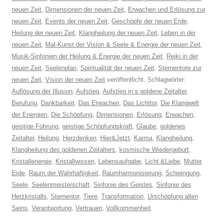
neuen Zeit
,
Dimensionen der neuen Zeit
,
Erwachen und Erlösung zur
neuen Zeit
,
Events der neuen Zeit
,
Geschöpfe der neuen Erde
,
Heilung der neuen Zeit
,
Klangheilung der neuen Zeit
,
Leben in der
neuen Zeit
,
Mal-Kunst der Vision & Seele & Energie der neuen Zeit
,
Musik-Sinfonien der Heilung & Energie der neuen Zeit
,
Reiki in der
neuen Zeit
,
Seelenplan
,
Spiritualität der neuen Zeit
,
Sternentore zur
neuen Zeit
,
Vision der neuen Zeit
veröffentlicht. Schlagwörter:
Auflösung der Illusion
,
Aufstieg
,
Aufstieg in´s goldene Zeitalter
,
Berufung
,
Dankbarkeit
,
Das Erwachen
,
Das Lichttor
,
Die Klangwelt
der Energien
,
Die Schöpfung
,
Dimensionen
,
Erlösung
,
Erwachen
,
geistige Führung
,
geistige Schöpfungskraft
,
Glaube
,
goldenes
Zeitalter
,
Heilung
,
Herzdenken
,
Hier&Jetzt
,
Karma
,
Klangheilung
,
Klangheilung des goldenen Zeitalters
,
kosmische Wiedergeburt
,
Kristallenergie
,
Kristallwissen
,
Lebensaufgabe
,
Licht &Liebe
,
Mutter
Erde
,
Raum der Wahrhaftigkeit
,
Raumharmonisierung
,
Schwingung
,
Seele
,
Seelenmeisterschaft
,
Sinfonie des Geistes
,
Sinfonie des
Herzkristalls
,
Sternentor
,
Tiere
,
Transformation
,
Urschöpfung allen
Seins
,
Verantwortung
,
Vertrauen
,
Vollkommenheit
.