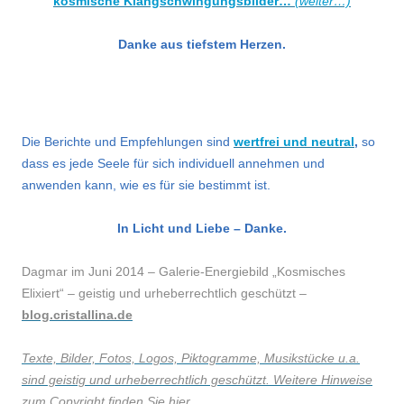
kosmische Klangschwingungsbilder…
(weiter…)
Danke aus tiefstem Herzen.
.
Die Berichte und Empfehlungen sind
wertfrei und neutral
,
so
dass es jede Seele für sich individuell annehmen und
anwenden kann, wie es für sie bestimmt ist.
In Licht und Liebe – Danke.
Dagmar im Juni 2014 – Galerie-Energiebild „Kosmisches
Elixiert“
–
geistig und urheberrechtlich geschützt –
blog.cristallina.de
Texte, Bilder, Fotos, Logos, Piktogramme, Musikstücke u.a.
sind geistig und urheberrechtlich geschützt. Weitere Hinweise
zum Copyright finden Sie hier
…