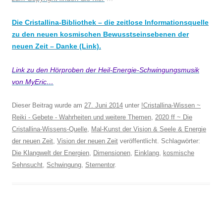
Die Cristallina-Bibliothek – die zeitlose Informationsquelle
zu den neuen kosmischen Bewusstseinsebenen der
neuen Zeit – Danke (Link).
Link zu den Hörproben der Heil-Energie-Schwingungsmusik
von MyEric…
Dieser Beitrag wurde am
27. Juni 2014
unter
!Cristallina-Wissen ~
Reiki - Gebete - Wahrheiten und weitere Themen
,
2020 ff ~ Die
Cristallina-Wissens-Quelle
,
Mal-Kunst der Vision & Seele & Energie
der neuen Zeit
,
Vision der neuen Zeit
veröffentlicht. Schlagwörter:
Die Klangwelt der Energien
,
Dimensionen
,
Einklang
,
kosmische
Sehnsucht
,
Schwingung
,
Sternentor
.