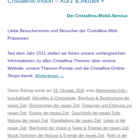
Cristallina-Vision – Kurz & Aktuell +
Der Cristallina-Mobil-Service
Liebe Besucherinnen und Besucher der Cristallina-Web-
Präsenzen
Seit dem Jahr 2011 stellen wir Ihnen unsere umfangreichen
Informationen zu allen Cristallina-Themen über unsere
Website, unsere Themen-Portale und die Cristallina-Online-
Shops bereit.
Weiterlesen
→
Dieser Beitrag wurde am
19. Oktober 2016
unter
Abonnenten-Info -
kurz&aktuell
,
Aktuelles & Chronologie
,
Berufung & Bestimmung der
neuen Zeit
,
Dimensionen der neuen Zeit
,
Erwachen und Erlösung zur
neuen Zeit
,
Events der neuen Zeit
,
Geschöpfe der neuen Erde
,
Heilung der neuen Zeit
,
Klangheilung der neuen Zeit
,
Leben in der
neuen Zeit
,
Mal-Kunst der Vision & Seele & Energie der neuen Zeit
,
Musik-Sinfonien der Heilung & Energie der neuen Zeit
,
Reiki in der