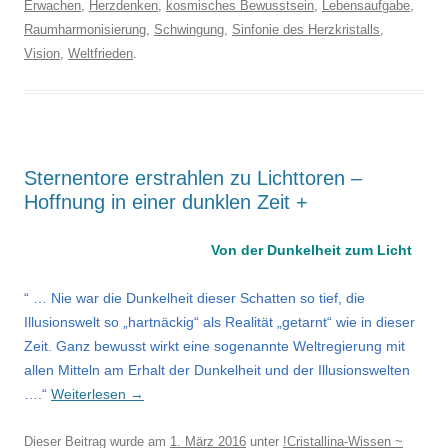
Erwachen
,
Herzdenken
,
kosmisches Bewusstsein
,
Lebensaufgabe
,
Raumharmonisierung
,
Schwingung
,
Sinfonie des Herzkristalls
,
Vision
,
Weltfrieden
.
Sternentore erstrahlen zu Lichttoren –
Hoffnung in einer dunklen Zeit +
Von der Dunkelheit zum Licht
“ … Nie war die Dunkelheit dieser Schatten so tief, die
Illusionswelt so „hartnäckig“ als Realität „getarnt“ wie in dieser
Zeit. Ganz bewusst wirkt eine sogenannte Weltregierung mit
allen Mitteln am Erhalt der Dunkelheit und der Illusionswelten
….“
Weiterlesen
→
Dieser Beitrag wurde am
1. März 2016
unter
!Cristallina-Wissen ~