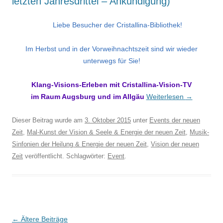
letzten Jahresdrittel – Ankündigung)
Liebe Besucher der Cristallina-Bibliothek!
Im Herbst und in der Vorweihnachtszeit sind wir wieder
unterwegs für Sie!
Klang-Visions-Erleben mit Cristallina-Vision-TV
im Raum Augsburg und im Allgäu
Weiterlesen
→
Dieser Beitrag wurde am
3. Oktober 2015
unter
Events der neuen
Zeit
,
Mal-Kunst der Vision & Seele & Energie der neuen Zeit
,
Musik-
Sinfonien der Heilung & Energie der neuen Zeit
,
Vision der neuen
Zeit
veröffentlicht. Schlagwörter:
Event
.
Beitragsnavigation
←
Ältere Beiträge