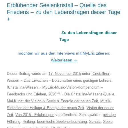
Erblühender Seelenkristall – Quelle des
Friedens – zu den Lebensfragen dieser Tage
+
Zu den Lebensfragen dieser
Tage
möchten wir aus den Interviews mit MyEric zitieren:
Weiterlesen
→
Dieser Beitrag wurde am
17. November 2015
unter
!Cristallina-
Wissen ~ Das Erwachen – Botschaften eines geistigen Lehrers
,
!Cristallina-Wissen ~ MyEric-Music-Vision-Kompendium –
Feedbacks und Erleben
,
2020 ff ~ Die Cristallina-Wissens-Quelle
,
Mal-Kunst der Vision & Seele & Energie der neuen Zeit
,
Musik-
Sinfonien der Heilung & Energie der neuen Zeit
,
Vision der neuen
Zeit
,
Von 2015 - Erfahrungen
veröffentlicht. Schlagwörter:
geistige
Führung
,
Heilung
,
kosmische Seelenerleuchtung
,
Schutz
,
Seele
,