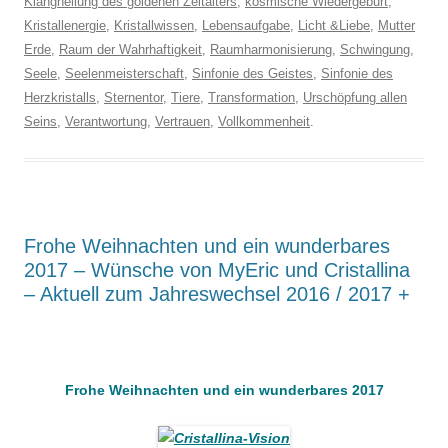
Klangheilung des goldenen Zeitalters
,
kosmische Wiedergeburt
,
Kristallenergie
,
Kristallwissen
,
Lebensaufgabe
,
Licht &Liebe
,
Mutter
Erde
,
Raum der Wahrhaftigkeit
,
Raumharmonisierung
,
Schwingung
,
Seele
,
Seelenmeisterschaft
,
Sinfonie des Geistes
,
Sinfonie des
Herzkristalls
,
Sternentor
,
Tiere
,
Transformation
,
Urschöpfung allen
Seins
,
Verantwortung
,
Vertrauen
,
Vollkommenheit
.
Frohe Weihnachten und ein wunderbares
2017 – Wünsche von MyEric und Cristallina
– Aktuell zum Jahreswechsel 2016 / 2017 +
.
Frohe Weihnachten und ein wunderbares 2017