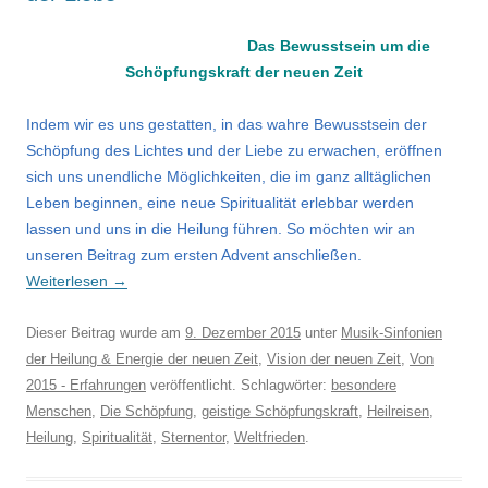
Das Bewusstsein um die
Schöpfungskraft der neuen Zeit
Indem wir es uns gestatten, in das wahre Bewusstsein der
Schöpfung des Lichtes und der Liebe zu erwachen, eröffnen
sich uns unendliche Möglichkeiten, die im ganz alltäglichen
Leben beginnen, eine neue Spiritualität erlebbar werden
lassen und uns in die Heilung führen. So möchten wir an
unseren Beitrag zum ersten Advent anschließen.
Weiterlesen
→
Dieser Beitrag wurde am
9. Dezember 2015
unter
Musik-Sinfonien
der Heilung & Energie der neuen Zeit
,
Vision der neuen Zeit
,
Von
2015 - Erfahrungen
veröffentlicht. Schlagwörter:
besondere
Menschen
,
Die Schöpfung
,
geistige Schöpfungskraft
,
Heilreisen
,
Heilung
,
Spiritualität
,
Sternentor
,
Weltfrieden
.