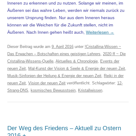
Inneren zu erkennen und zu nutzen. Solange wir meinen, im
Äußeren sei das wahre Leben, werden wir niemals zurück zu
unserem Ursprung finden. Nur aus dem Inneren heraus
können wir die Weichen für die Zukunft stellen, nicht im
Äußeren. Nach Innen gehen heißt auch,
Weiterlesen
→
Dieser Beitrag wurde am
9. April 2016
unter
!Cristallina-Wissen ~
Das Erwachen – Botschaften eines geistigen Lehrers
,
2020 ff ~ Die
Cristallina-Wissens-Quelle
,
Aktuelles & Chronologie
,
Events der
neuen Zeit
,
Mal-Kunst der Vision & Seele & Energie der neuen Zeit
,
Musik-Sinfonien der Heilung & Energie der neuen Zeit
,
Reiki in der
neuen Zeit
,
Vision der neuen Zeit
veröffentlicht. Schlagwörter:
12-
Strang-DNS
,
kosmisches Bewusstsein
,
Kristallwissen
.
Der Weg des Friedens – Aktuell zu Ostern
2016 +