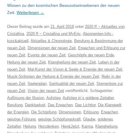
Wissen zu den
kosmischen Bewusstseinsebenen der neuen
Zeit.
Weiterlesen
→
Dieser Beitrag wurde am
21. April 2018
unter
2020 ff ~ Aktuelles von
Cristallina
,
2020 ff ~ Cristallina und MyEric
,
Abonnenten-Info -
kurz&aktuell
,
Aktuelles & Chronologie
,
Berufung & Bestimmung der
neuen Zeit
,
Dimensionen der neuen Zeit
,
Erwachen und Erlösung zur
neuen Zeit
,
Events der neuen Zeit
,
Geschöpfe der neuen Erde
,
Heilung der neuen Zeit
,
Klangheilung der neuen Zeit
,
Leben in der
neuen Zeit
,
Mal-Kunst der Vision & Seele & Energie der neuen Zeit
,
Musik-Sinfonien der Heilung & Energie der neuen Zeit
,
Reiki in der
neuen Zeit
,
Seelenplan
,
Spiritualität der neuen Zeit
,
Sternentore zur
neuen Zeit
,
Vision der neuen Zeit
veröffentlicht. Schlagwörter:
Auflösung der Illusion
,
Aufstieg
,
Aufstieg in´s goldene Zeitalter
,
Berufung
,
Dankbarkeit
,
Das Erwachen
,
Das Lichttor
,
Die Klangwelt
der Energien
,
Die Schöpfung
,
Dimensionen
,
Erlösung
,
Erwachen
,
geistige Führung
,
geistige Schöpfungskraft
,
Glaube
,
goldenes
Zeitalter
,
Heilung
,
Herzdenken
,
Hier&Jetzt
,
Karma
,
Klangheilung
,