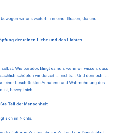
bewegen wir uns weiterhin in einer Illusion, die uns
öpfung der reinen Liebe und des Lichtes
ch selbst. Wie paradox klingt es nun, wenn wir wissen, dass
. Tatsächlich schöpfen wir derzeit … nichts… Und dennoch, …
tat aus einer beschränkten Annahme und Wahrnehmung des
 ist, bewegt sich
ößte Teil der Menschheit
gt sich im Nichts.
n die äußeren Zeichen dieser Zeit und der Dringlichkeit