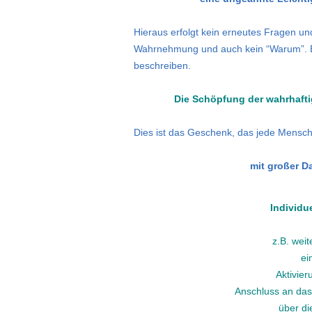
Hieraus erfolgt kein erneutes Fragen u
Wahrnehmung und auch kein “Warum”. Es i
beschreiben.
Die Schöpfung der wahrhafti
Dies ist das Geschenk, das jede Mensch
mit
großer Da
Individ
z.B. wei
ei
Aktivier
Anschluss an das
über di