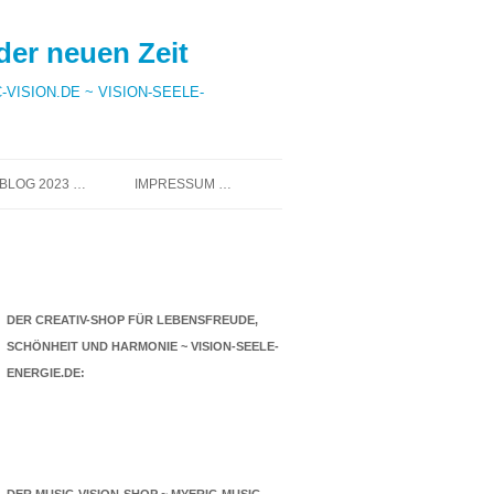
der neuen Zeit
-VISION.DE ~ VISION-SEELE-
BLOG 2023 …
IMPRESSUM …
DAS CRISTALLINA-ARCHIV 2011
DATENSCHUTZ …
BIS 2022 …
DER CREATIV-SHOP FÜR LEBENSFREUDE,
SCHÖNHEIT UND HARMONIE ~ VISION-SEELE-
ENERGIE.DE: