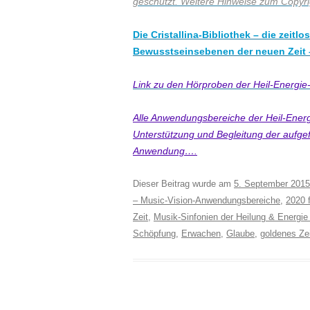
geschützt. Weitere Hinweise zum Copyrig
Die Cristallina-Bibliothek – die zeit
Bewusstseinsebenen der neuen Zeit –
Link zu den Hörproben der Heil-Energ
Alle Anwendungsbereiche der Heil-Ene
Unterstützung und Begleitung der aufg
Anwendung….
Dieser Beitrag wurde am
5. September 2015
– Music-Vision-Anwendungsbereiche
,
2020 f
Zeit
,
Musik-Sinfonien der Heilung & Energie
Schöpfung
,
Erwachen
,
Glaube
,
goldenes Zei