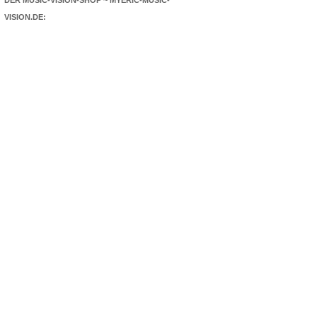
DER MUSIC-VISION-SHOP ~ MYERIC-MUSIC-
VISION.DE: