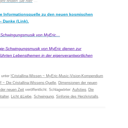
ht finden Sie hier
…
lose Informationsquelle zu den neuen kosmischen
 Danke (Link).
ie-Schwingungsmusik von MyEric…
rgie-Schwingungsmusik von MyEric
dienen zur
eführten Lebensthemen in der
eigenverantwortlichen
unter
!Cristallina-Wissen ~ MyEric-Music-Vision-Kompendium
f ~ Die Cristallina-Wissens-Quelle
,
Dimensionen der neuen
 der neuen Zeit
veröffentlicht. Schlagwörter:
Aufstieg
,
Die
talter
,
Licht &Liebe
,
Schwingung
,
Sinfonie des Herzkristalls
.