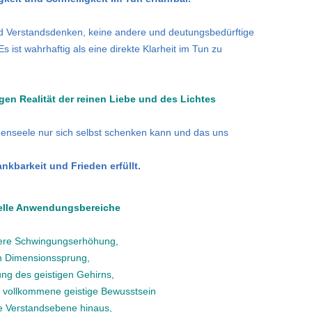
nd Verstandsdenken, keine andere und deutungsbedürftige
st wahrhaftig als eine direkte Klarheit im Tun zu
gen Realität der reinen Liebe und des Lichtes
enseele nur sich selbst schenken kann und das uns
nkbarkeit und Frieden erfüllt.
uelle Anwendungsbereiche
tere Schwingungserhöhung,
n Dimensionssprung,
ung des geistigen Gehirns,
 vollkommene geistige Bewusstsein
e Verstandsebene hinaus,