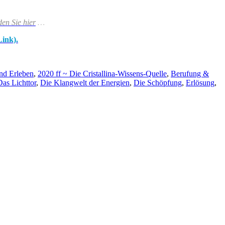
den Sie hier
…
Link).
nd Erleben
,
2020 ff ~ Die Cristallina-Wissens-Quelle
,
Berufung &
Das Lichttor
,
Die Klangwelt der Energien
,
Die Schöpfung
,
Erlösung
,