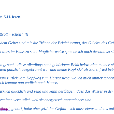
n S.H. lesen.
tvoll – schön“ !!!
ndem Gebet sind mir die Tränen der Erleichterung, des Glücks, des G
 alles im Fluss zu sein. Möglicherweise spreche ich auch deshalb so st
ngen gesucht, diese allerdings nach gehörigem Belächeltwerden meiner
hren gänzlich ausgebrannt war und meine Kopf-OP als Störenfried betra
gsam zurück vom Kopfweg zum Herzensweg, wo ich mich immer tendenz
e ich komme nun endlich nach Hause.
rklich glücklich und selig und kann bestätigen, dass das Wasser in der 
niger, vermutlich weil sie energetisch angereichert sind.
pfung“
gehört, habe aber jetzt das Gefühl – ich muss etwas anderes 