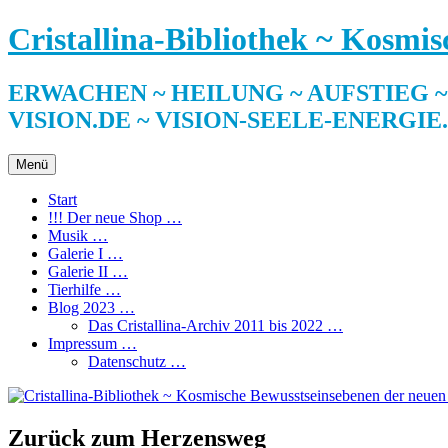
Zum
Cristallina-Bibliothek ~ Kosmi
Inhalt
springen
ERWACHEN ~ HEILUNG ~ AUFSTIEG ~ SE
VISION.DE ~ VISION-SEELE-ENERGIE
Menü
Start
!!! Der neue Shop …
Musik …
Galerie I …
Galerie II …
Tierhilfe …
Blog 2023 …
Das Cristallina-Archiv 2011 bis 2022 …
Impressum …
Datenschutz …
Zurück zum Herzensweg