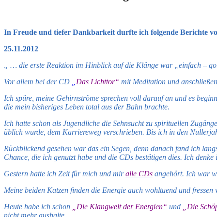
In Freude und tiefer Dankbarkeit durfte ich folgende Berichte vo
25.11.2012
„ … die erste Reaktion im Hinblick auf die Klänge war „einfach – got
Vor allem bei der CD
„
Das Lichttor“
mit Meditation und anschließe
Ich spüre, meine Gehirnströme sprechen voll darauf an und es beginnt
die mein bisheriges Leben total aus der Bahn brachte.
Ich hatte schon als Jugendliche die Sehnsucht zu spirituellen Zugä
üblich wurde, dem Karriereweg verschrieben. Bis ich in den Nullerja
Rückblickend gesehen war das ein Segen, denn danach fand ich lan
Chance, die ich genutzt habe und die CDs bestätigen dies. Ich denk
Gestern hatte ich Zeit für mich und mir
alle CDs
angehört. Ich war wi
Meine beiden Katzen finden die Energie auch wohltuend und fressen we
Heute habe ich schon
„Die Klangwelt der Energien“
und
„Die Schö
nicht mehr aushalte.