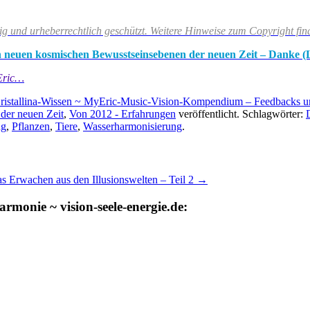
tig und urheberrechtlich geschützt. Weitere Hinweise zum Copyright fin
 den neuen kosmischen Bewusstseinsebenen der neuen Zeit – Danke (
Eric…
ristallina-Wissen ~ MyEric-Music-Vision-Kompendium – Feedbacks u
der neuen Zeit
,
Von 2012 - Erfahrungen
veröffentlicht. Schlagwörter:
ng
,
Pflanzen
,
Tiere
,
Wasserharmonisierung
.
s Erwachen aus den Illusionswelten – Teil 2
→
rmonie ~ vision-seele-energie.de: