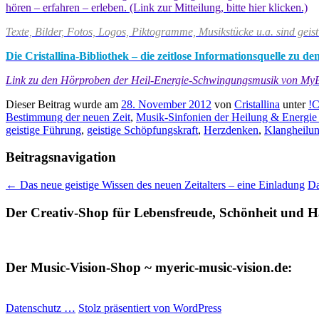
hören – erfahren – erleben. (Link zur Mitteilung, bitte hier klicken.)
Texte, Bilder, Fotos, Logos, Piktogramme, Musikstücke u.a. sind geis
Die Cristallina-Bibliothek – die zeitlose Informationsquelle zu
Link zu den Hörproben der Heil-Energie-Schwingungsmusik von My
Dieser Beitrag wurde am
28. November 2012
von
Cristallina
unter
!C
Bestimmung der neuen Zeit
,
Musik-Sinfonien der Heilung & Energie 
geistige Führung
,
geistige Schöpfungskraft
,
Herzdenken
,
Klangheilu
Beitragsnavigation
←
Das neue geistige Wissen des neuen Zeitalters – eine Einladung
Da
Der Creativ-Shop für Lebensfreude, Schönheit und Ha
Der Music-Vision-Shop ~ myeric-music-vision.de:
Datenschutz …
Stolz präsentiert von WordPress