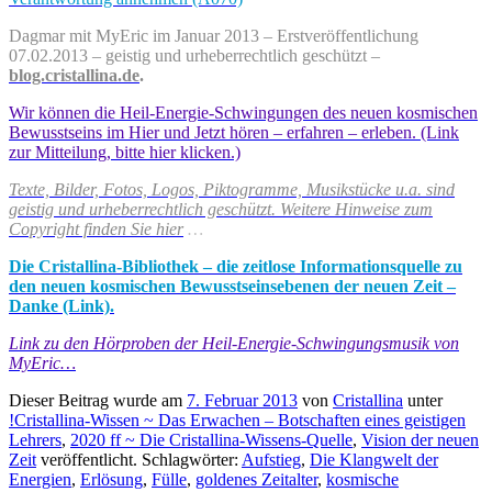
Dagmar mit MyEric im Januar 2013 – Erstveröffentlichung
07.02.2013 – geistig und urheberrechtlich geschützt –
blog.cristallina.de
.
Wir können die Heil-Energie-Schwingungen des neuen kosmischen
Bewusstseins im Hier und Jetzt hören – erfahren – erleben. (Link
zur Mitteilung, bitte hier klicken.)
Texte, Bilder, Fotos, Logos, Piktogramme, Musikstücke u.a. sind
geistig und urheberrechtlich geschützt. Weitere Hinweise zum
Copyright finden Sie hier
…
Die Cristallina-Bibliothek – die zeitlose Informationsquelle zu
den neuen kosmischen Bewusstseinsebenen der neuen Zeit –
Danke (Link).
Link zu den Hörproben der Heil-Energie-Schwingungsmusik von
MyEric…
Dieser Beitrag wurde am
7. Februar 2013
von
Cristallina
unter
!Cristallina-Wissen ~ Das Erwachen – Botschaften eines geistigen
Lehrers
,
2020 ff ~ Die Cristallina-Wissens-Quelle
,
Vision der neuen
Zeit
veröffentlicht. Schlagwörter:
Aufstieg
,
Die Klangwelt der
Energien
,
Erlösung
,
Fülle
,
goldenes Zeitalter
,
kosmische