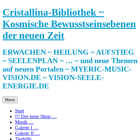
Zum
Cristallina-Bibliothek ~
Inhalt
springen
Kosmische Bewusstseinsebenen
der neuen Zeit
ERWACHEN ~ HEILUNG ~ AUFSTIEG
~ SEELENPLAN ~ … ~ und neue Themen
auf neuen Portalen ~ MYERIC-MUSIC-
VISION.DE ~ VISION-SEELE-
ENERGIE.DE
Menü
Start
!!! Der neue Shop …
Musik …
Galerie I …
Galerie II …
Tierhilfe …