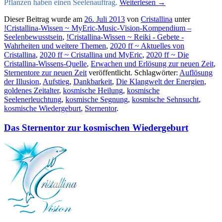
Pflanzen haben einen Seelenauftrag.
Weiterlesen
→
Dieser Beitrag wurde am
26. Juli 2013
von
Cristallina
unter
!Cristallina-Wissen ~ MyEric-Music-Vision-Kompendium –
Seelenbewusstsein
,
!Cristallina-Wissen ~ Reiki - Gebete -
Wahrheiten und weitere Themen
,
2020 ff ~ Aktuelles von
Cristallina
,
2020 ff ~ Cristallina und MyEric
,
2020 ff ~ Die
Cristallina-Wissens-Quelle
,
Erwachen und Erlösung zur neuen Zeit
,
Sternentore zur neuen Zeit
veröffentlicht. Schlagwörter:
Auflösung
der Illusion
,
Aufstieg
,
Dankbarkeit
,
Die Klangwelt der Energien
,
goldenes Zeitalter
,
kosmische Heilung
,
kosmische
Seelenerleuchtung
,
kosmische Segnung
,
kosmische Sehnsucht
,
kosmische Wiedergeburt
,
Sternentor
.
Das Sternentor zur kosmischen Wiedergeburt