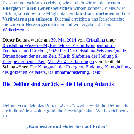
Es ist wunderschön zu erleben, wie einfach wir mit den
neuen
Energien
in
allen Lebensbereichen
wirken können. Vieles wird
leichter, sobald wir die Möglichkeiten
dankbar annehmen
und die
Veränderungen zulassen
. Diesmal erreichten uns Reiseberichte,
die wir
von Herzen gerne
teilen und weitergeben dürfen:
Weiterlesen
→
Dieser Beitrag wurde am
30. Mai 2014
von
Cristallina
unter
!Cristallina-Wissen ~ MyEric-Music-Vision-Kompendium –
Feedbacks und Erleben
,
2020 ff ~ Die Cristallina-Wissens-Quelle
,
Dimensionen der neuen Zeit
,
Musik-Sinfonien der Heilung &
Energie der neuen Zeit
,
Von 2014 - Erfahrungen
veröffentlicht.
Schlagwörter:
Die Klangwelt der Energien
,
Einklang
,
Klangheilung
des goldenen Zeitalters
,
Raumharmonisierung
,
Reiki
.
Die Delfine sind zurück – die Heilung Atlantis
Delfine vermitteln das Prinzip „Geist“, weil sowohl die Delfine als
auch die Wale absolute göttliche Geschöpfe sind. Wir bezeichnen sie
als
„Baumeister und Hüter hier auf Erden“