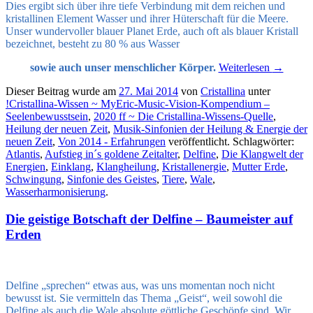
Dies ergibt sich über ihre tiefe Verbindung mit dem reichen und
kristallinen Element Wasser und ihrer Hüterschaft für die Meere.
Unser wundervoller blauer Planet Erde, auch oft als blauer Kristall
bezeichnet, besteht zu 80 % aus Wasser
sowie auch unser menschlicher Körper.
Weiterlesen
→
Dieser Beitrag wurde am
27. Mai 2014
von
Cristallina
unter
!Cristallina-Wissen ~ MyEric-Music-Vision-Kompendium –
Seelenbewusstsein
,
2020 ff ~ Die Cristallina-Wissens-Quelle
,
Heilung der neuen Zeit
,
Musik-Sinfonien der Heilung & Energie der
neuen Zeit
,
Von 2014 - Erfahrungen
veröffentlicht. Schlagwörter:
Atlantis
,
Aufstieg in´s goldene Zeitalter
,
Delfine
,
Die Klangwelt der
Energien
,
Einklang
,
Klangheilung
,
Kristallenergie
,
Mutter Erde
,
Schwingung
,
Sinfonie des Geistes
,
Tiere
,
Wale
,
Wasserharmonisierung
.
Die geistige Botschaft der Delfine – Baumeister auf
Erden
Delfine „sprechen“ etwas aus, was uns momentan noch nicht
bewusst ist. Sie vermitteln das Thema „Geist“, weil sowohl die
Delfine als auch die Wale absolute göttliche Geschöpfe sind. Wir