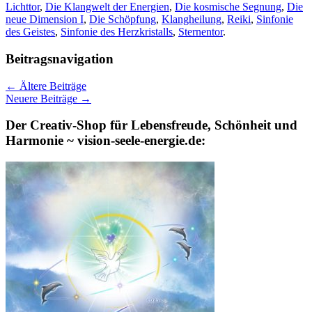
Lichttor
,
Die Klangwelt der Energien
,
Die kosmische Segnung
,
Die
neue Dimension I
,
Die Schöpfung
,
Klangheilung
,
Reiki
,
Sinfonie
des Geistes
,
Sinfonie des Herzkristalls
,
Sternentor
.
Beitragsnavigation
←
Ältere Beiträge
Neuere Beiträge
→
Der Creativ-Shop für Lebensfreude, Schönheit und
Harmonie ~ vision-seele-energie.de: