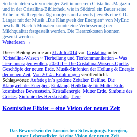
So berichteten wir vor einiger Zeit in unserem Cristallina-Magazin
und in der Cristallina-Bibliothek, wie in Südtirol ein Bauer seine
Kühe im Stall regelmäßig morgens und abends (jeweils eine CD-
Länge) mit der Musik „Die Klangwelt der Energien“ von MyEric
beschallt. Nach 5 Monaten konnte eine Verbesserung der
Milchqualität festgestellt werden. Die Tierarztkosten konnten
gesenkt werden.
Weiterlesen
→
Dieser Beitrag wurde am
31. Juli 2014
von
Cristallina
unter
!Cristallina-Wissen ~ Tierheilung und Tierkommunikation – Was
Tiere uns sagen wollen
,
2020 ff ~ Die Cristallina-Wissens-Quelle
,
Geschöpfe der neuen Erde
,
Musik-Sinfonien der Heilung & Energie
der neuen Zeit
,
Von 2014 - Erfahrungen
veröffentlicht.
Schlagwörter:
Aufstieg in´s goldene Zeitalter
,
Delfine
,
Die
Klangwelt der Energien
,
Einklang
,
Heilklänge für Mutter Erde
,
kosmisches Bewusstsein
,
Kristallenergie
,
Mutter Erde
,
Sinfonie des
Geistes
,
Sinfonie des Herzkristalls
,
Tiere
.
Kosmisches Elixier – eine Vision der neuen Zeit
Das Bewusstsein der kosmischen Schwingungs-Energien,
unser Lebenselixier, ist eine Vision der neuen Zeit.