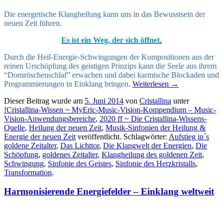
Die energetische Klangheilung kann uns in das Bewusstsein der
neuen Zeit führen.
Es ist ein Weg, der sich öffnet.
Durch die Heil-Energie-Schwingungen der Kompositionen aus der
reinen Urschöpfung des geistigen Prinzips kann die Seele aus ihrem
“Dornröschenschlaf” erwachen und dabei karmische Blockaden und
Programmierungen in Einklang bringen.
Weiterlesen
→
Dieser Beitrag wurde am
5. Juni 2014
von
Cristallina
unter
!Cristallina-Wissen ~ MyEric-Music-Vision-Kompendium – Music-
Vision-Anwendungsbereiche
,
2020 ff ~ Die Cristallina-Wissens-
Quelle
,
Heilung der neuen Zeit
,
Musik-Sinfonien der Heilung &
Energie der neuen Zeit
veröffentlicht. Schlagwörter:
Aufstieg in´s
goldene Zeitalter
,
Das Lichttor
,
Die Klangwelt der Energien
,
Die
Schöpfung
,
goldenes Zeitalter
,
Klangheilung des goldenen Zeit
,
Schwingung
,
Sinfonie des Geistes
,
Sinfonie des Herzkristalls
,
Transformation
.
Harmonisierende Energiefelder – Einklang weltweit