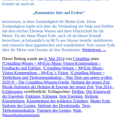
können sie auch als
„Baumeister hier auf Erden“
bezeichnen, in ihrer Zuständigkeit für Mutter Erde. Diese
Zuständigkeit ergibt sich über die Verbindung der Wale und Delfine
mit dem reichen Element Wasser und ihrer Hüterschaft für die
Meere. Da der blaue Planet Erde, auch oft als blauer Kristall
bezeichnet, ja bekanntlich zu 80 % aus Wasser besteht, stabilisieren
und erneuern diese gigantischen und wunderbaren Tiere unsere Erde
über die Meere und Ozeane als ihre Baumeister.
Weiterlesen
→
Dieser Beitrag wurde am
6. Mai 2014
von
Cristallina
unter
!Cristallina-Wissen ~ MyEric-Music-Vision-Kompendium –
Feedbacks und Erleben
,
!Cristallina-Wissen ~ MyEric-Music-
Vision-Kompendium – MyEric´s Vision
,
!Cristallina-Wissen ~
Tierheilung und Tierkommunikation – Was Tiere uns sagen wollen
,
2020 ff ~ Die Cristallina-Wissens-Quelle
,
Heilung der neuen Zeit
,
Musik-Sinfonien der Heilung & Energie der neuen Zeit
,
Von 2014 -
Erfahrungen
veröffentlicht. Schlagwörter:
Delfine
,
Die Klangwelt
der Energien
,
Einklang
,
Erlösung
,
freie Energien
,
Heilung
,
Klangheilung
,
Klangheilung des goldenen Zeitalters
,
Mutter Erde
,
Sinfonie des Geistes
,
Sinfonie des Herzkristalls
,
Tiere
,
Tierkommunikation
,
Visionen des Geistes
,
Wale
,
Wasserharmonisierung
.