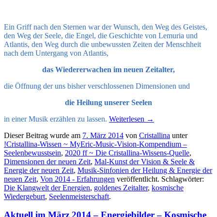
Ein Griff nach den Sternen war der Wunsch, den Weg des Geistes,
den Weg der Seele, die Engel, die Geschichte von Lemuria und
Atlantis, den Weg durch die unbewussten Zeiten der Menschheit
nach dem Untergang von Atlantis,
das Wiedererwachen im neuen Zeitalter,
die Öffnung der uns bisher verschlossenen Dimensionen und
die Heilung unserer Seelen
in einer Musik erzählen zu lassen.
Weiterlesen
→
Dieser Beitrag wurde am
7. März 2014
von
Cristallina
unter
!Cristallina-Wissen ~ MyEric-Music-Vision-Kompendium –
Seelenbewusstsein
,
2020 ff ~ Die Cristallina-Wissens-Quelle
,
Dimensionen der neuen Zeit
,
Mal-Kunst der Vision & Seele &
Energie der neuen Zeit
,
Musik-Sinfonien der Heilung & Energie der
neuen Zeit
,
Von 2014 - Erfahrungen
veröffentlicht. Schlagwörter:
Die Klangwelt der Energien
,
goldenes Zeitalter
,
kosmische
Wiedergeburt
,
Seelenmeisterschaft
.
Aktuell im März 2014 – Energiebilder – Kosmische