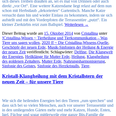
sich dieses Treiben draußen an, sei es mal von Drinnen oder auch
direkt „vor Ort“. Eine weitere Katzendame liegt relaxt auf dem nun
schon mit Herbstlaub „dekorierten“ Gartentisch. Manche Katze
versucht dann hin und wieder Einlass zu bekommen, indem sie sich
aufstellt und mit den Vorderpfoten die Terrassentüre „putzt“. Ein
kleiner Zierkürbis reizt zum Ballspiel.
Weiterlesen
→
Dieser Beitrag wurde am
15. Oktober 2014
von
Cristallina
unter
!Cristallina-Wissen ~ Tierheilung und Tierkommunikation – Was
Tiere uns sagen wollen
,
2020 ff ~ Die Cristallina-Wissens-Quelle
,
Geschöpfe der neuen Erde
,
Musik-Sinfonien der Heilung & Energie
der neuen Zeit
veröffentlicht. Schlagwörter:
Delfine
,
Die Klangwelt
der Energien
,
Heilklänge für Mutter Erde
,
Heilung
,
Klangheilung
des goldenen Zeitalters
,
Mutter Erde
,
Nahrungsharmonisierung
,
Sinfonie des Geistes
,
Sinfonie des Herzkristalls
,
Tiere
.
Kristall-Klangheilung mit dem Kristallstern der
neuen Zeit – für unsere Tiere
Wie sich die heilenden Energien bei den Tieren „rum sprechen“ und
dass sich bei so vielen Menschen, auch vor unserer Terrassentür und
in den umliegenden Gärten mehr und mehr Katzen, Hunde, Enten,
Igel, Füchse und sogar mittlerweile eine ganze Iltis-Familie die