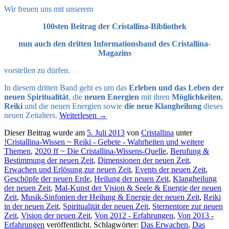
Wir freuen uns mit unserem
100sten Beitrag der Cristallina-Bibliothek
nun auch den dritten Informationsband des Cristallina-
Magazins
vorstellen zu dürfen.
In diesem dritten Band geht es um das
Erleben und das Leben der
neuen Spiritualität
, die
neuen Energien
mit ihren
Möglichkeiten
,
Reiki
und die neuen Energien sowie
die neue Klangheilung
dieses
neuen Zeitalters.
Weiterlesen
→
Dieser Beitrag wurde am
5. Juli 2013
von
Cristallina
unter
!Cristallina-Wissen ~ Reiki - Gebete - Wahrheiten und weitere
Themen
,
2020 ff ~ Die Cristallina-Wissens-Quelle
,
Berufung &
Bestimmung der neuen Zeit
,
Dimensionen der neuen Zeit
,
Erwachen und Erlösung zur neuen Zeit
,
Events der neuen Zeit
,
Geschöpfe der neuen Erde
,
Heilung der neuen Zeit
,
Klangheilung
der neuen Zeit
,
Mal-Kunst der Vision & Seele & Energie der neuen
Zeit
,
Musik-Sinfonien der Heilung & Energie der neuen Zeit
,
Reiki
in der neuen Zeit
,
Spiritualität der neuen Zeit
,
Sternentore zur neuen
Zeit
,
Vision der neuen Zeit
,
Von 2012 - Erfahrungen
,
Von 2013 -
Erfahrungen
veröffentlicht. Schlagwörter:
Das Erwachen
,
Das