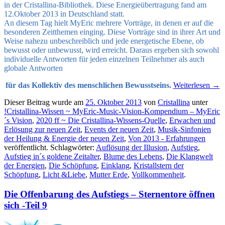
in der Cristallina-Bibliothek. Diese Energieübertragung fand am
12.Oktober 2013 in Deutschland statt.
An diesem Tag hielt MyEric mehrere Vorträge, in denen er auf die
besonderen Zeitthemen einging. Diese Vorträge sind in ihrer Art und
Weise nahezu unbeschreiblich und jede energetische Ebene, ob
bewusst oder unbewusst, wird erreicht. Daraus ergeben sich sowohl
individuelle Antworten für jeden einzelnen Teilnehmer als auch
globale Antworten
für das Kollektiv des menschlichen Bewusstseins.
Weiterlesen
→
Dieser Beitrag wurde am
25. Oktober 2013
von
Cristallina
unter
!Cristallina-Wissen ~ MyEric-Music-Vision-Kompendium – MyEric
´s Vision
,
2020 ff ~ Die Cristallina-Wissens-Quelle
,
Erwachen und
Erlösung zur neuen Zeit
,
Events der neuen Zeit
,
Musik-Sinfonien
der Heilung & Energie der neuen Zeit
,
Von 2013 - Erfahrungen
veröffentlicht. Schlagwörter:
Auflösung der Illusion
,
Aufstieg
,
Aufstieg in´s goldene Zeitalter
,
Blume des Lebens
,
Die Klangwelt
der Energien
,
Die Schöpfung
,
Einklang
,
Kristallstern der
Schöpfung
,
Licht &Liebe
,
Mutter Erde
,
Vollkommenheit
.
Die Offenbarung des Aufstiegs – Sternentore öffnen
sich -Teil 9