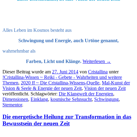
.
Alles Leben im Kosmos besteht aus
Schwingung und Energie, auch Urtöne genannt,
wahrnehmbar als
Farben, Licht und Klänge.
Weiterlesen
→
Dieser Beitrag wurde am
27. Juni 2014
von
Cristallina
unter
!Cristallina-Wissen ~ Reiki - Gebete - Wahrheiten und weitere
Themen
,
2020 ff ~ Die Cristallina-Wissens-Quelle
,
Mal-Kunst der
Vision & Seele & Energie der neuen Zeit
,
Vision der neuen Zeit
veröffentlicht. Schlagwörter:
Die Klangwelt der Energien
,
Dimensionen
,
Einklang
,
kosmische Sehnsucht
,
Schwingung
,
Sternentor
.
Die energetische Heilung zur Transformation in das
Bewusstsein der neuen Zeit