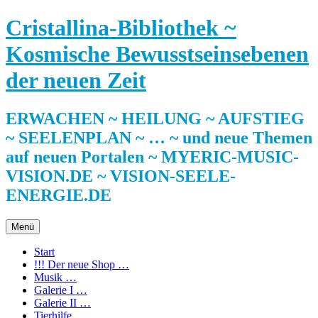
Zum
Cristallina-Bibliothek ~
Inhalt
springen
Kosmische Bewusstseinsebenen
der neuen Zeit
ERWACHEN ~ HEILUNG ~ AUFSTIEG
~ SEELENPLAN ~ … ~ und neue Themen
auf neuen Portalen ~ MYERIC-MUSIC-
VISION.DE ~ VISION-SEELE-
ENERGIE.DE
Menü
Start
!!! Der neue Shop …
Musik …
Galerie I …
Galerie II …
Tierhilfe …