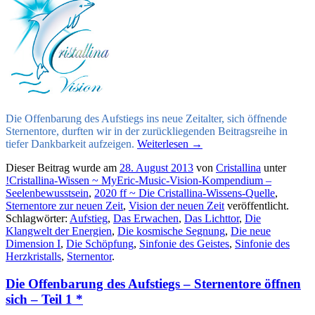
Die Offenbarung des Aufstiegs ins neue Zeitalter, sich öffnende
Sternentore, durften wir in der zurückliegenden Beitragsreihe in
tiefer Dankbarkeit aufzeigen.
Weiterlesen
→
Dieser Beitrag wurde am
28. August 2013
von
Cristallina
unter
!Cristallina-Wissen ~ MyEric-Music-Vision-Kompendium –
Seelenbewusstsein
,
2020 ff ~ Die Cristallina-Wissens-Quelle
,
Sternentore zur neuen Zeit
,
Vision der neuen Zeit
veröffentlicht.
Schlagwörter:
Aufstieg
,
Das Erwachen
,
Das Lichttor
,
Die
Klangwelt der Energien
,
Die kosmische Segnung
,
Die neue
Dimension I
,
Die Schöpfung
,
Sinfonie des Geistes
,
Sinfonie des
Herzkristalls
,
Sternentor
.
Die Offenbarung des Aufstiegs – Sternentore öffnen
sich – Teil 1 *