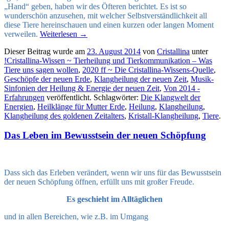
„Hand“ geben, haben wir des Öfteren bericht
et. Es ist so
wunderschön anzusehen, mit welcher Selbstverständlichkeit all
diese Tiere hereinschauen und einen kurzen oder langen Moment
verweilen.
Weiterlesen
→
Dieser Beitrag wurde am
23. August 2014
von
Cristallina
unter
!Cristallina-Wissen ~ Tierheilung und Tierkommunikation – Was
Tiere uns sagen wollen
,
2020 ff ~ Die Cristallina-Wissens-Quelle
,
Geschöpfe der neuen Erde
,
Klangheilung der neuen Zeit
,
Musik-
Sinfonien der Heilung & Energie der neuen Zeit
,
Von 2014 -
Erfahrungen
veröffentlicht. Schlagwörter:
Die Klangwelt der
Energien
,
Heilklänge für Mutter Erde
,
Heilung
,
Klangheilung
,
Klangheilung des goldenen Zeitalters
,
Kristall-Klangheilung
,
Tiere
.
Das Leben im Bewusstsein der neuen Schöpfung
Dass sich das Erleben verändert, wenn wir uns für das Bewusstsein
der neuen Schöpfung öffnen, erfüllt uns mit großer Freude.
Es geschieht im Alltäglichen
und in allen Bereichen, wie z.B. im Umgang