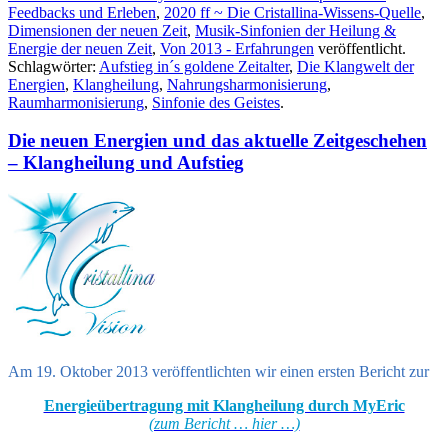
Feedbacks und Erleben
,
2020 ff ~ Die Cristallina-Wissens-Quelle
,
Dimensionen der neuen Zeit
,
Musik-Sinfonien der Heilung &
Energie der neuen Zeit
,
Von 2013 - Erfahrungen
veröffentlicht.
Schlagwörter:
Aufstieg in´s goldene Zeitalter
,
Die Klangwelt der
Energien
,
Klangheilung
,
Nahrungsharmonisierung
,
Raumharmonisierung
,
Sinfonie des Geistes
.
Die neuen Energien und das aktuelle Zeitgeschehen
– Klangheilung und Aufstieg
Am 19. Oktober 2013 veröffentlichten wir einen ersten Bericht zur
Energieübertragung mit Klangheilung durch MyEric
(zum Bericht … hier …)